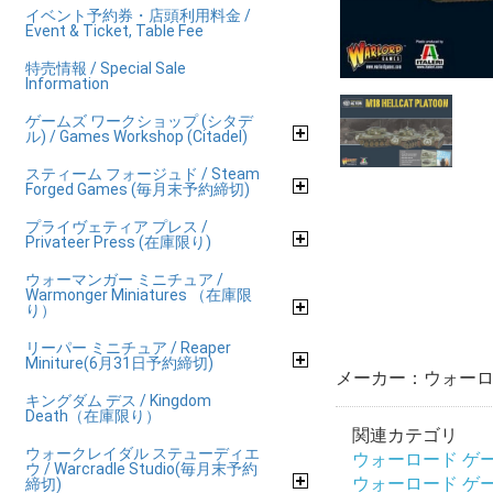
イベント予約券・店頭利用料金 /
Event & Ticket, Table Fee
特売情報 / Special Sale
Information
ゲームズ ワークショップ (シタデ
ル) / Games Workshop (Citadel)
スティーム フォージュド / Steam
Forged Games (毎月末予約締切)
プライヴェティア プレス /
Privateer Press (在庫限り)
ウォーマンガー ミニチュア /
Warmonger Miniatures （在庫限
り）
リーパー ミニチュア / Reaper
Miniture(6月31日予約締切)
メーカー：ウォーロ
キングダム デス / Kingdom
Death（在庫限り）
関連カテゴリ
ウォークレイダル ステューディエ
ウォーロード ゲーム
ウ / Warcradle Studio(毎月末予約
ウォーロード ゲーム
締切)