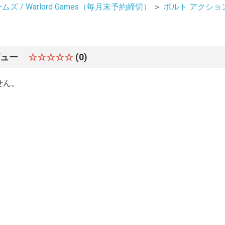
ズ / Warlord Games（毎月末予約締切）
＞
ボルト アクション / 
ビュー
☆☆☆☆☆
(0)
せん。