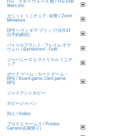
FFG スター ウォーズ 他 / FFG Star
Wars etc.
ゼニット ミニチュア - 剣聖 / Zenit
Miniature
DP9 ヘヴィ ギア ブリッツ! (6月31
日予約締切)
バトゥルフラント - フレイム オヴ
ウォー / Battlefront - FoW
ジャパニーズ ヒストリカル ミニチ
ュア
ボード ゲーム・カード ゲーム・
RPG / Board game, Card game,
RPG
ジャイアントホビー
ホビージャパン
同人 / Indies
プロドス ゲームズ / Prodos
Games(在庫限り)