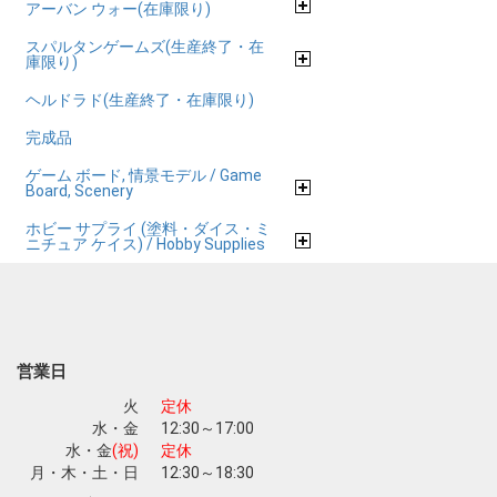
アーバン ウォー(在庫限り)
スパルタンゲームズ(生産終了・在
庫限り)
ヘルドラド(生産終了・在庫限り)
完成品
ゲーム ボード, 情景モデル / Game
Board, Scenery
ホビー サプライ (塗料・ダイス・ミ
ニチュア ケイス) / Hobby Supplies
営業日
火
定休
水・金
12:30～17:00
水・金
(祝)
定休
月・木・土・日
12:30～18:30