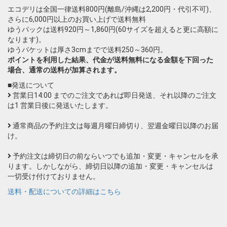
エコデリは全国一律送料800円(離島/沖縄は2,200円・代引不可)、
さらに6,000円以上のお買い上げで送料無料
ゆうパックは送料920円～1,860円(60サイズを超えると更に高額に
なります)。
ゆうパケットは厚さ3cmまでで送料250～360円。
ポイントを利用した結果、代金が送料無料になる金額を下回った
場合、通常の送料が加算されます。
■発送について
営業日14:00 までのご注文であれば即日発送、それ以降のご注文
は1 営業日後に発送いたします。
通常商品の予約注文は毎週月曜日締切り、翌週金曜日以降のお届
け。
予約注文は締切日の前ならいつでも追加・変更・キャンセルを承
ります。しかしながら、締切日以降の追加・変更・キャンセルは
一切受け付けておりません。
送料・配送についての詳細はこちら