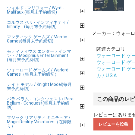
ウィルド - マリフォー / Wyrd -
Malifaux (毎月末予約締切)
コルウス ベリ - インフィネティ /
Infinity (毎月末予約締切)
メーカー：ウォーロ
マンティック ゲームズ / Mantic
Games(毎月末予約締切)
関連カテゴリ
モディフィウス エンターテインマ
ウォーロード ゲーム
ント / Modiphius Entertainment
(毎月末予約締切)
ウォーロード ゲーム
ウォーロード ゲーム
ウォーロード ゲームズ / Warlord
Games（毎月末予約締切）
カ / U.S.A.
ナイト モデル / Knight Model(毎月
末予約締切)
この商品のレ
パラ ベラム - コンクウェスト/ Para
Bellum - Conquest(毎月末予約締
切)
レビューはありま
マジック リアリティ ミニチュア /
Magic Reality Miniatures（在庫限
レビューを投稿
り）