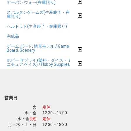
アーバン ウォー(在庫限り)
スパルタンゲームズ(生産終了・在
庫限り)
ヘルドラド(生産終了・在庫限り)
完成品
ゲーム ボード, 情景モデル / Game
Board, Scenery
ホビー サプライ (塗料・ダイス・ミ
ニチュア ケイス) / Hobby Supplies
営業日
火
定休
水・金
12:30～17:00
水・金
(祝)
定休
月・木・土・日
12:30～18:30