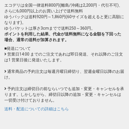
エコデリは全国一律送料800円(離島/沖縄は2,200円・代引不可)、
さらに6,000円以上のお買い上げで送料無料
ゆうパックは送料920円～1,860円(60サイズを超えると更に高額に
なります)。
ゆうパケットは厚さ3cmまでで送料250～360円。
ポイントを利用した結果、代金が送料無料になる金額を下回った
場合、通常の送料が加算されます。
■発送について
営業日14:00 までのご注文であれば即日発送、それ以降のご注文
は1 営業日後に発送いたします。
通常商品の予約注文は毎週月曜日締切り、翌週金曜日以降のお届
け。
予約注文は締切日の前ならいつでも追加・変更・キャンセルを承
ります。しかしながら、締切日以降の追加・変更・キャンセルは
一切受け付けておりません。
送料・配送についての詳細はこちら