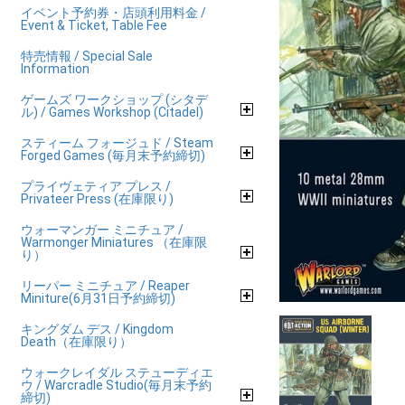
イベント予約券・店頭利用料金 /
Event & Ticket, Table Fee
特売情報 / Special Sale
Information
ゲームズ ワークショップ (シタデ
ル) / Games Workshop (Citadel)
スティーム フォージュド / Steam
Forged Games (毎月末予約締切)
プライヴェティア プレス /
Privateer Press (在庫限り)
ウォーマンガー ミニチュア /
Warmonger Miniatures （在庫限
り）
リーパー ミニチュア / Reaper
Miniture(6月31日予約締切)
キングダム デス / Kingdom
Death（在庫限り）
ウォークレイダル ステューディエ
ウ / Warcradle Studio(毎月末予約
締切)