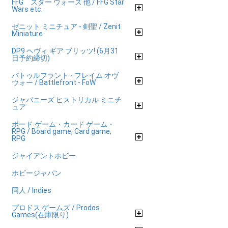
FFG スター ウォーズ 他 / FFG Star
Wars etc.
ゼニット ミニチュア - 剣聖 / Zenit
Miniature
DP9 ヘヴィ ギア ブリッツ! (6月31
日予約締切)
バトゥルフラント - フレイム オヴ
ウォー / Battlefront - FoW
ジャパニーズ ヒストリカル ミニチ
ュア
ボード ゲーム・カード ゲーム・
RPG / Board game, Card game,
RPG
ジャイアントホビー
ホビージャパン
同人 / Indies
プロドス ゲームズ / Prodos
Games(在庫限り)