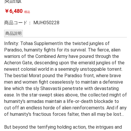
英語版
￥6,480
税込
商品コード：
MUH050228
商品説明
Infinity: Tohaa SupplementIn the twisted jungles of
Paradiso, humanity fights for its survival. The fierce, alien
warriors of the Combined Army have poured through the
Acheron Gate, descending upon the emerald jungles of the
newest colonial world in a seemingly unstoppable torrent.
The bestial Morat pound the Paradiso front, where brave
men and women fight ceaselessly to maintain a defensive
line which the sly Shasvastii penetrate with devastating
ease. In the star-swept skies above, the collected might of
humanity's armadas maintain a life-or-death blockade to
cut off an endless horde of alien reinforcements. And if any
of humanity's fractious forces falter, then all may be lost...
But beyond the terrifying holding action, the intrigues and