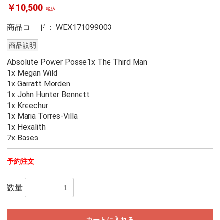
￥10,500
税込
商品コード：
WEX171099003
商品説明
Absolute Power Posse1x The Third Man
1x Megan Wild
1x Garratt Morden
1x John Hunter Bennett
1x Kreechur
1x Maria Torres-Villa
1x Hexalith
7x Bases
予約注文
数量
カートに入れる