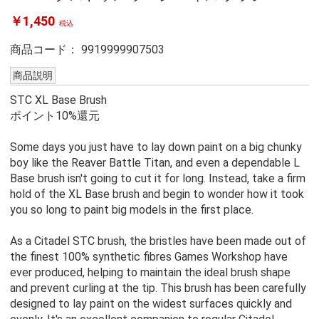
￥1,450
税込
商品コード：
9919999907503
商品説明
STC XL Base Brush
ポイント10%還元
Some days you just have to lay down paint on a big chunky
boy like the Reaver Battle Titan, and even a dependable L
Base brush isn't going to cut it for long. Instead, take a firm
hold of the XL Base brush and begin to wonder how it took
you so long to paint big models in the first place.
As a Citadel STC brush, the bristles have been made out of
the finest 100% synthetic fibres Games Workshop have
ever produced, helping to maintain the ideal brush shape
and prevent curling at the tip. This brush has been carefully
designed to lay paint on the widest surfaces quickly and