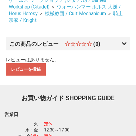
ゲームズ ワークショップ (シタデル) / Games
Workshop (Citadel)
＞
ウォーハンマー ホルス 大逆 /
Horus Heresy
＞
機械教団 / Cult Mechanicum
＞
騎士
宗家 / Knight
この商品のレビュー
☆☆☆☆☆
(0)
お買い物を続ける
カートへ進む
レビューはありません。
レビューを投稿
お買い物ガイド
SHOPPING GUIDE
営業日
火
定休
水・金
12:30～17:00
水・金
(祝)
定休