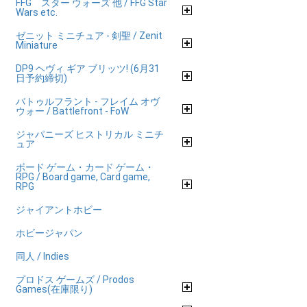
FFG スター ウォーズ 他 / FFG Star
Wars etc.
ゼニット ミニチュア - 剣聖 / Zenit
Miniature
DP9 ヘヴィ ギア ブリッツ! (6月31
日予約締切)
バトゥルフラント - フレイム オヴ
ウォー / Battlefront - FoW
ジャパニーズ ヒストリカル ミニチ
ュア
ボード ゲーム・カード ゲーム・
RPG / Board game, Card game,
RPG
ジャイアントホビー
ホビージャパン
同人 / Indies
プロドス ゲームズ / Prodos
Games(在庫限り)