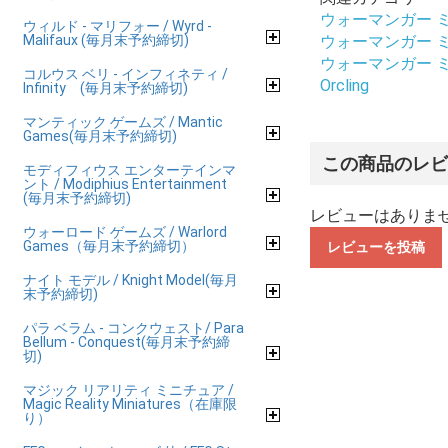
ウォーマンガー ミニチ
ウィルド - マリフォー / Wyrd -
Malifaux (毎月末予約締切)
ウォーマンガー ミニチ
ウォーマンガー ミニチ
コルウス ベリ - インフィネティ /
Orcling
Infinity (毎月末予約締切)
マンティック ゲームズ / Mantic
Games(毎月末予約締切)
この商品のレ
モディフィウス エンターテインマ
ント / Modiphius Entertainment
(毎月末予約締切)
レビューはありま
ウォーロード ゲームズ / Warlord
Games（毎月末予約締切）
レビューを投稿
ナイト モデル / Knight Model(毎月
末予約締切)
パラ ベラム - コンクウェスト/ Para
Bellum - Conquest(毎月末予約締
切)
マジック リアリティ ミニチュア /
Magic Reality Miniatures（在庫限
り）