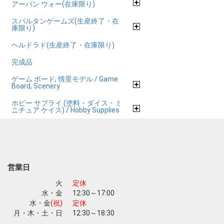
アーバン ウォー(在庫限り)
スパルタンゲームズ(生産終了・在
庫限り)
ヘルドラド(生産終了・在庫限り)
完成品
ゲーム ボード, 情景モデル / Game
Board, Scenery
ホビー サプライ (塗料・ダイス・ミ
ニチュア ケイス) / Hobby Supplies
営業日
火
定休
水・金
12:30～17:00
水・金
(祝)
定休
月・木・土・日
12:30～18:30