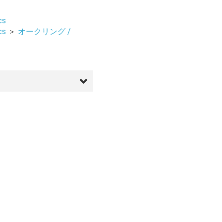
cs
cs
＞
オークリング /