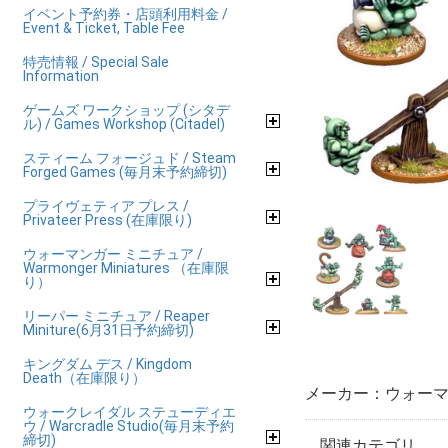
イベント予約券・店頭利用料金 /
Event & Ticket, Table Fee
特売情報 / Special Sale
Information
ゲームズ ワークショップ (シタデ
ル) / Games Workshop (Citadel)
スティーム フォージュド / Steam
Forged Games (毎月末予約締切)
プライヴェティア プレス /
Privateer Press (在庫限り)
ウォーマンガー ミニチュア /
Warmonger Miniatures （在庫限
り）
リーパー ミニチュア / Reaper
Miniture(6月31日予約締切)
キングダム デス / Kingdom
Death（在庫限り）
メーカー：ウォーマ
ウォークレイダル ステューディエ
ウ / Warcradle Studio(毎月末予約
締切)
関連カテゴリ