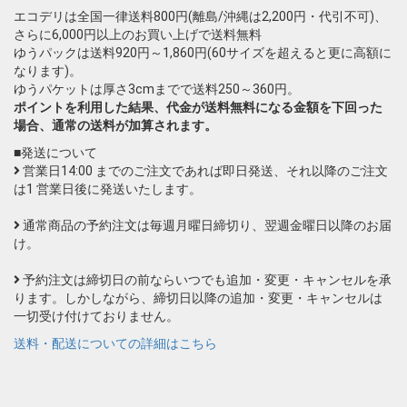
エコデリは全国一律送料800円(離島/沖縄は2,200円・代引不可)、
さらに6,000円以上のお買い上げで送料無料
ゆうパックは送料920円～1,860円(60サイズを超えると更に高額に
なります)。
ゆうパケットは厚さ3cmまでで送料250～360円。
ポイントを利用した結果、代金が送料無料になる金額を下回った
場合、通常の送料が加算されます。
■発送について
営業日14:00 までのご注文であれば即日発送、それ以降のご注文
は1 営業日後に発送いたします。
通常商品の予約注文は毎週月曜日締切り、翌週金曜日以降のお届
け。
予約注文は締切日の前ならいつでも追加・変更・キャンセルを承
ります。しかしながら、締切日以降の追加・変更・キャンセルは
一切受け付けておりません。
送料・配送についての詳細はこちら