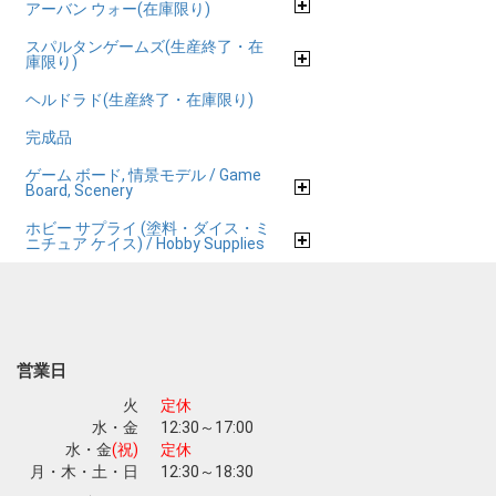
アーバン ウォー(在庫限り)
スパルタンゲームズ(生産終了・在
庫限り)
ヘルドラド(生産終了・在庫限り)
完成品
ゲーム ボード, 情景モデル / Game
Board, Scenery
ホビー サプライ (塗料・ダイス・ミ
ニチュア ケイス) / Hobby Supplies
営業日
火
定休
水・金
12:30～17:00
水・金
(祝)
定休
月・木・土・日
12:30～18:30