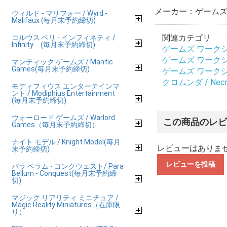
メーカー：ゲームズ 
ウィルド - マリフォー / Wyrd -
Malifaux (毎月末予約締切)
関連カテゴリ
コルウス ベリ - インフィネティ /
Infinity (毎月末予約締切)
ゲームズ ワークショップ
ゲームズ ワークショップ
マンティック ゲームズ / Mantic
Games(毎月末予約締切)
ゲームズ ワークショップ
クロムンダ / Necr
モディフィウス エンターテインマ
ント / Modiphius Entertainment
(毎月末予約締切)
ウォーロード ゲームズ / Warlord
この商品のレ
Games（毎月末予約締切）
ナイト モデル / Knight Model(毎月
レビューはありま
末予約締切)
レビューを投稿
パラ ベラム - コンクウェスト/ Para
Bellum - Conquest(毎月末予約締
切)
マジック リアリティ ミニチュア /
Magic Reality Miniatures（在庫限
り）