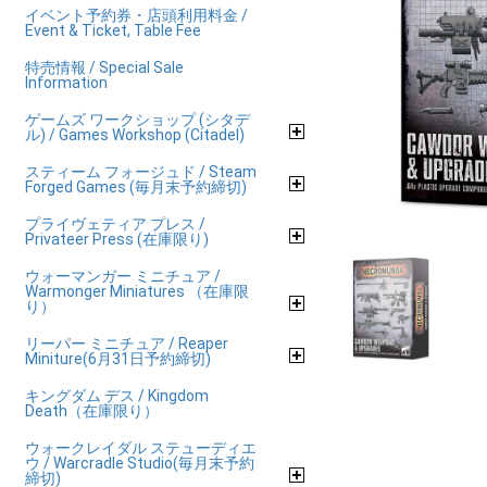
イベント予約券・店頭利用料金 /
Event & Ticket, Table Fee
特売情報 / Special Sale
Information
ゲームズ ワークショップ (シタデ
ル) / Games Workshop (Citadel)
スティーム フォージュド / Steam
Forged Games (毎月末予約締切)
プライヴェティア プレス /
Privateer Press (在庫限り)
ウォーマンガー ミニチュア /
Warmonger Miniatures （在庫限
り）
リーパー ミニチュア / Reaper
Miniture(6月31日予約締切)
キングダム デス / Kingdom
Death（在庫限り）
ウォークレイダル ステューディエ
ウ / Warcradle Studio(毎月末予約
締切)