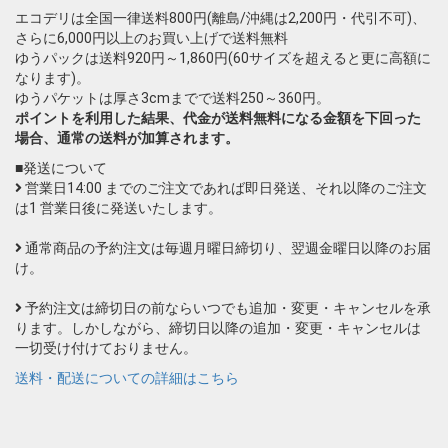
エコデリは全国一律送料800円(離島/沖縄は2,200円・代引不可)、
さらに6,000円以上のお買い上げで送料無料
ゆうパックは送料920円～1,860円(60サイズを超えると更に高額に
なります)。
ゆうパケットは厚さ3cmまでで送料250～360円。
ポイントを利用した結果、代金が送料無料になる金額を下回った
場合、通常の送料が加算されます。
■発送について
営業日14:00 までのご注文であれば即日発送、それ以降のご注文
は1 営業日後に発送いたします。
通常商品の予約注文は毎週月曜日締切り、翌週金曜日以降のお届
け。
予約注文は締切日の前ならいつでも追加・変更・キャンセルを承
ります。しかしながら、締切日以降の追加・変更・キャンセルは
一切受け付けておりません。
送料・配送についての詳細はこちら