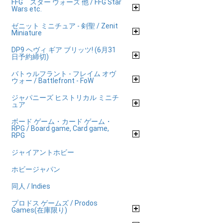
FFG スター ウォーズ 他 / FFG Star
Wars etc.
ゼニット ミニチュア - 剣聖 / Zenit
Miniature
DP9 ヘヴィ ギア ブリッツ! (6月31
日予約締切)
バトゥルフラント - フレイム オヴ
ウォー / Battlefront - FoW
ジャパニーズ ヒストリカル ミニチ
ュア
ボード ゲーム・カード ゲーム・
RPG / Board game, Card game,
RPG
ジャイアントホビー
ホビージャパン
同人 / Indies
プロドス ゲームズ / Prodos
Games(在庫限り)