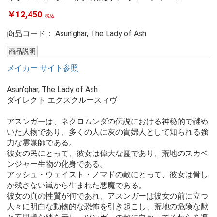
￥12,450
税込
商品コード：
Asun'ghar, The Lady of Ash
商品説明
メイカー サイト参照
Asun'ghar, The Lady of Ash
ダイレクト エクスクルースィヴ
アスンガーは、ネクロムンダの伝説における神秘的で謎め
いた人物であり、多くの人に灰の貴婦人として知られる強
力な霊媒師である。
彼女の民にとって、彼女は偉大な霊であり、荒地のスカベ
ンジャー生物の化身である。
アッシュ・ウェイスト・ノマドの敵にとって、彼女は骨し
か残さない嵐から生まれた悪魔である。
彼女の真の性質が何であれ、アスンガーは彼女の前に立つ
人々に明白な動物的な恐怖を引き起こし、荒地の危険な獣