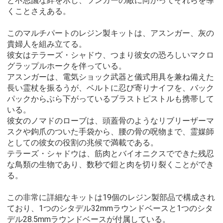
と不思議な絆を示し、ツンガーの敵に向かってそれらを導
くことさえある。
このマルチパートのレジン製キットは、アスンガー、灰の
貴婦人を組み立てる。
彼女はテラーズ・シャドウ、つまり彼女の恐ろしいマクロ
グラップルホークを伴っている。
アスンガーは、電気ショック武器と儀式用具を兼ね備えた
長い霊杖を振るうが、ベルトに忍び寄りナイフを、バック
パックからぶら下がっているブラストピストルも携帯して
いる。
彼女のノマドのローブは、頭蓋骨のようなリブリーザーマ
スクや鉤爪のついた手袋から、腰の骨の呪物まで、霊媒師
としての彼女の役割の兆候で満載である。
テラーズ・シャドウは、筋肉とバイオニクスでできた残忍
な鳥類の生物であり、数秒で鎧と肉を切り裂くことができ
る。
この非常に詳細なキットは19個のレジン製部品で構成され
ており、1つのシタデル32mmラウンドベースと1つのシタ
デル28.5mmラウンドベースが付属している。