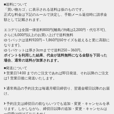
■送料について
「買い物カゴ」に表示される送料は仮のものです。
正式な料金は下記のルールで決定し、手動メール返信時に請求金
額として記載されます。
エコデリは全国一律送料800円(離島/沖縄は2,200円・代引不可)、
さらに6,000円以上のお買い上げで送料無料
ゆうパックは送料920円～1,860円(60サイズを超えると更に高額に
なります)。
ゆうパケットは厚さ3cmまでで送料250～360円。
ポイントを利用した結果、代金が送料無料になる金額を下回った
場合、通常の送料が加算されます。
■発送について
営業日14:00 までのご注文であれば即日発送、それ以降のご注文
は1 営業日後に発送いたします。
通常商品の予約注文は毎週月曜日締切り、翌週金曜日以降のお届
け。
予約注文は締切日の前ならいつでも追加・変更・キャンセルを承
ります。しかしながら、締切日以降の追加・変更・キャンセルは
一切受け付けておりません。