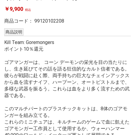
￥9,900
税込
商品コード：
99120102208
商品説明
Kill Team: Goremongers
ポイント10％還元
ゴアマンガーは、 コーン デーモンの栄光を目の当たりに
し、生き延びてその話を語る狂信的なカルト信者である。
彼らが戦闘に赴く際、両手持ちの巨大なチェインアックス
から血を流すナイフ、ハープーン、オートピストルまで、
多様な武器を振るう。これらは血をより多く流すための武
器である。
このマルチパートのプラスチックキットは、8体のゴアモ
ンガーを組み立てる。
これらのミニチュアは、キルチームのゲームで血に飢えた
ゴアモンガー工作員として使用するか、ウォーハンマー