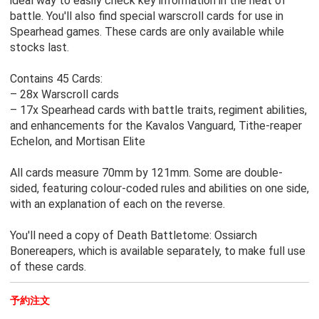
ideal way to easily check key information in the heat of
battle. You'll also find special warscroll cards for use in
Spearhead games. These cards are only available while
stocks last.
Contains 45 Cards:
– 28x Warscroll cards
– 17x Spearhead cards with battle traits, regiment abilities,
and enhancements for the Kavalos Vanguard, Tithe-reaper
Echelon, and Mortisan Elite
All cards measure 70mm by 121mm. Some are double-
sided, featuring colour-coded rules and abilities on one side,
with an explanation of each on the reverse.
You'll need a copy of Death Battletome: Ossiarch
Bonereapers, which is available separately, to make full use
of these cards.
予約注文