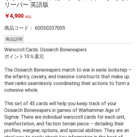
リーパー 英語版
￥4,900
税込
商品コード：
60050207005
商品説明
Warscroll Cards: Ossiarch Bonereapers
ポイント10％還元
The Ossiarch Bonereapers march to war in eerie lockstep –
the infantry, cavalry, and massive constructs that make up
their ranks seamlessly coordinating their actions to form a
cohesive whole.
This set of 45 cards will help you keep track of your
Ossiarch Bonereapers in games of Warhammer Age of
Sigmar. There are individual warscroll cards for each unit,
manifestation, and faction terrain piece – detailing their
profiles, wargear, options, and special abilities. They are an