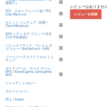
庫限り）
レビューはありませ
FFG スター ウォーズ 他 / FFG
レビューを投稿
Star Wars etc.
ゼニット ミニチュア - 剣聖 /
Zenit Miniature
DP9 ヘヴィ ギア ブリッツ! (6月
31日予約締切)
バトゥルフラント - フレイム オ
ヴ ウォー / Battlefront - FoW
ジャパニーズ ヒストリカル ミニ
チュア
ボード ゲーム・カード ゲーム・
RPG / Board game, Card game,
RPG
ジャイアントホビー
ホビージャパン
同人 / Indies