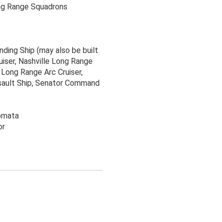
ng Range Squadrons
ing Ship (may also be built
iser, Nashville Long Range
 Long Range Arc Cruiser,
sault Ship, Senator Command
omata
or