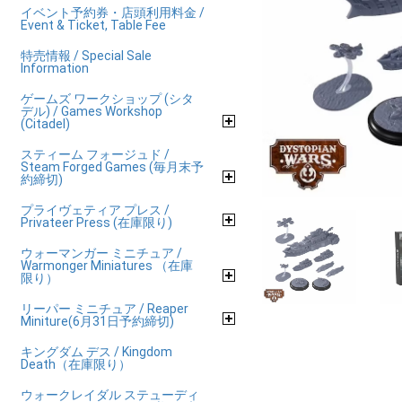
イベント予約券・店頭利用料金 /
Event & Ticket, Table Fee
特売情報 / Special Sale
Information
ゲームズ ワークショップ (シタ
デル) / Games Workshop
(Citadel)
スティーム フォージュド /
Steam Forged Games (毎月末予
約締切)
プライヴェティア プレス /
Privateer Press (在庫限り)
ウォーマンガー ミニチュア /
Warmonger Miniatures （在庫
限り）
リーパー ミニチュア / Reaper
Miniture(6月31日予約締切)
キングダム デス / Kingdom
Death（在庫限り）
ウォークレイダル ステューディ