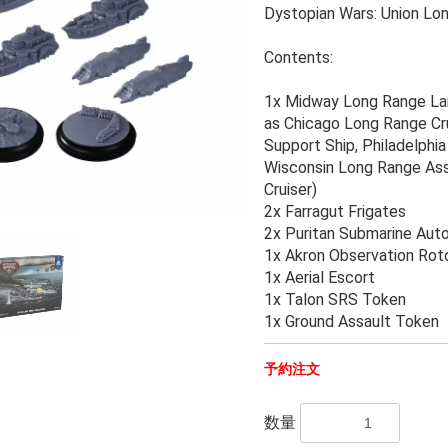
Dystopian Wars: Union Lo
Contents:
1x Midway Long Range Land
as Chicago Long Range Cru
Support Ship, Philadelphia
Wisconsin Long Range As
Cruiser)
2x Farragut Frigates
2x Puritan Submarine Aut
1x Akron Observation Rot
1x Aerial Escort
1x Talon SRS Token
1x Ground Assault Token
予約注文
数量