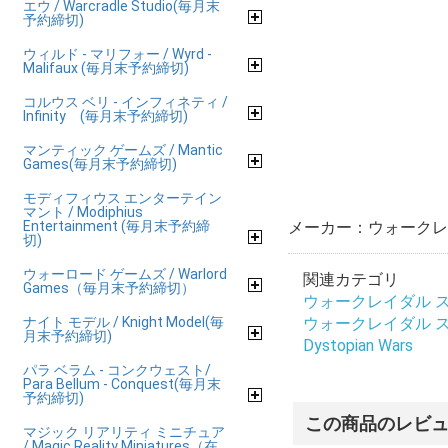
エウ / Warcradle Studio(毎月末
予約締切)
ウィルド - マリフォー / Wyrd -
Malifaux (毎月末予約締切)
コルウス ベリ - インフィネティ /
Infinity (毎月末予約締切)
マンティック ゲームズ / Mantic
Games(毎月末予約締切)
モディフィウス エンターテイン
マント / Modiphius
Entertainment (毎月末予約締
メーカー：ウォークレ
切)
ウォーロード ゲームズ / Warlord
関連カテゴリ
Games（毎月末予約締切）
ウォークレイダル ステュ
ナイト モデル / Knight Model(毎
ウォークレイダル ステュ
月末予約締切)
Dystopian Wars
パラ ベラム - コンクウェスト/
Para Bellum - Conquest(毎月末
予約締切)
この商品のレビ
マジック リアリティ ミニチュア
/ Magic Reality Miniatures（在