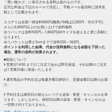
「買い物カゴ」に表示される送料は仮のものです。
正式な料金は下記のルールで決定し、手動メール返信時に請求金
額として記載されます。
エコデリは全国一律送料800円(離島/沖縄は2,200円・代引不可)、
さらに6,000円以上のお買い上げで送料無料
ゆうパックは送料920円～1,860円(60サイズを超えると更に高額に
なります)。
ゆうパケットは厚さ3cmまでで送料250～360円。
ポイントを利用した結果、代金が送料無料になる金額を下回った
場合、通常の送料が加算されます。
■発送について
営業日14:00 までのご注文であれば即日発送、それ以降のご注文
は1 営業日後に発送いたします。
通常商品の予約注文は毎週月曜日締切り、翌週金曜日以降のお届
け。
予約注文は締切日の前ならいつでも追加・変更・キャンセルを承
ります。しかしながら、締切日以降の追加・変更・キャンセルは
一切受け付けておりません。
送料・配送についての詳細はこちら