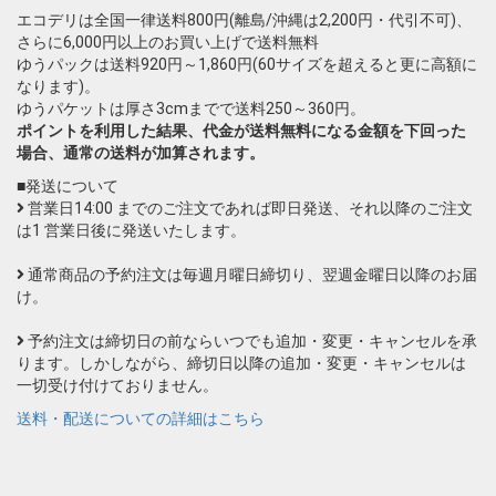
エコデリは全国一律送料800円(離島/沖縄は2,200円・代引不可)、
さらに6,000円以上のお買い上げで送料無料
ゆうパックは送料920円～1,860円(60サイズを超えると更に高額に
なります)。
ゆうパケットは厚さ3cmまでで送料250～360円。
ポイントを利用した結果、代金が送料無料になる金額を下回った
場合、通常の送料が加算されます。
■発送について
営業日14:00 までのご注文であれば即日発送、それ以降のご注文
は1 営業日後に発送いたします。
通常商品の予約注文は毎週月曜日締切り、翌週金曜日以降のお届
け。
予約注文は締切日の前ならいつでも追加・変更・キャンセルを承
ります。しかしながら、締切日以降の追加・変更・キャンセルは
一切受け付けておりません。
送料・配送についての詳細はこちら