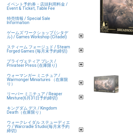
イベント予約券・店頭利用料金 /
Event & Ticket, Table Fee
特売情報 / Special Sale
Information
ゲームズ ワークショップ (シタデ
ル) / Games Workshop (Citadel)
スティーム フォージュド / Steam
Forged Games (毎月末予約締切)
プライヴェティア プレス /
Privateer Press (在庫限り)
ウォーマンガー ミニチュア /
Warmonger Miniatures （在庫限
り）
リーパー ミニチュア / Reaper
Miniture(6月31日予約締切)
キングダム デス / Kingdom
Death（在庫限り）
ウォークレイダル ステューディエ
ウ / Warcradle Studio(毎月末予約
締切)