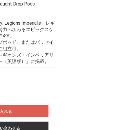
dnought Drop Pods
 Legions Imperialis」レギ
勢力へ加わるエピックスケ
ア4体。
プポッド、またはパリセイ
て組立可。
レギオンズ・インペリアリ
ー（英語版）』に掲載。
入れる
い合わせる