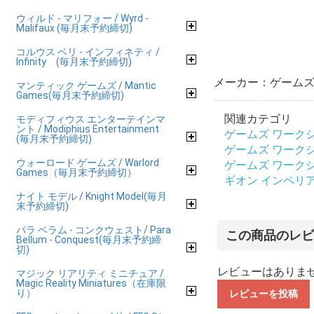
ウィルド - マリフォー / Wyrd -
Malifaux (毎月末予約締切)
コルウス ベリ - インフィネティ /
Infinity (毎月末予約締切)
メーカー：ゲームズ 
マンティック ゲームズ / Mantic
Games(毎月末予約締切)
関連カテゴリ
モディフィウス エンターテインマ
ント / Modiphius Entertainment
ゲームズ ワークショップ
(毎月末予約締切)
ゲームズ ワークショップ
ウォーロード ゲームズ / Warlord
ゲームズ ワークショップ
Games（毎月末予約締切）
ギオン インペリアリス /
ナイト モデル / Knight Model(毎月
末予約締切)
パラ ベラム - コンクウェスト/ Para
この商品のレ
Bellum - Conquest(毎月末予約締
切)
レビューはありま
マジック リアリティ ミニチュア /
Magic Reality Miniatures（在庫限
り）
レビューを投稿