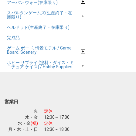
アーバン ウォー(在庫限り)
スパルタンゲームズ(生産終了・在
庫限り)
ヘルドラド(生産終了・在庫限り)
完成品
ゲーム ボード, 情景モデル / Game
Board, Scenery
ホビー サプライ (塗料・ダイス・ミ
ニチュア ケイス) / Hobby Supplies
営業日
火
定休
水・金
12:30～17:00
水・金
(祝)
定休
月・木・土・日
12:30～18:30