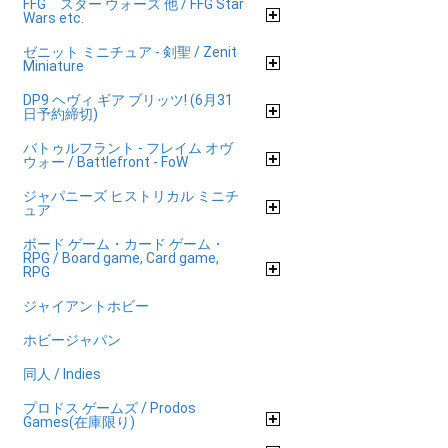
FFG スター ウォーズ 他 / FFG Star
Wars etc.
ゼニット ミニチュア - 剣聖 / Zenit
Miniature
DP9 ヘヴィ ギア ブリッツ! (6月31
日予約締切)
バトゥルフラント - フレイム オヴ
ウォー / Battlefront - FoW
ジャパニーズ ヒストリカル ミニチ
ュア
ボード ゲーム・カード ゲーム・
RPG / Board game, Card game,
RPG
ジャイアントホビー
ホビージャパン
同人 / Indies
プロドス ゲームズ / Prodos
Games(在庫限り)