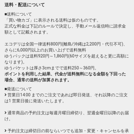
送料・配送について
■送料について
「買い物カゴ」に表示される送料は仮のものです。
正式な料金は下記のルールで決定し、手動メール返信時に請求金
額として記載されます。
エコデリは全国一律送料800円(離島/沖縄は2,200円・代引不可)、
さらに6,000円以上のお買い上げで送料無料
ゆうパックは送料920円～1,860円(60サイズを超えると更に高額に
なります)。
ゆうパケットは厚さ3cmまでで送料250～360円。
ポイントを利用した結果、代金が送料無料になる金額を下回った
場合、通常の送料が加算されます。
■発送について
営業日14:00 までのご注文であれば即日発送、それ以降のご注文
は1 営業日後に発送いたします。
通常商品の予約注文は毎週月曜日締切り、翌週金曜日以降のお届
け。
予約注文は締切日の前ならいつでも追加・変更・キャンセルを承