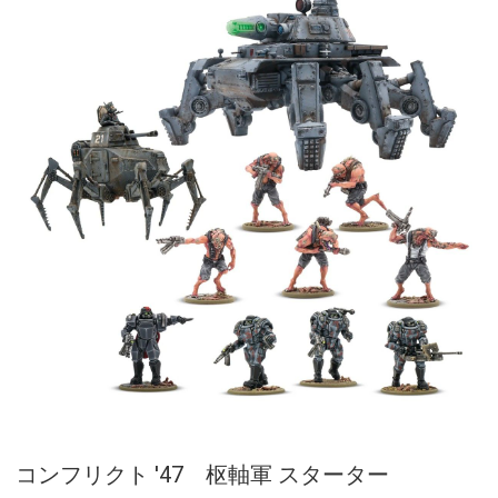
コンフリクト '47 枢軸軍 スターター