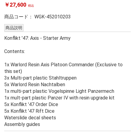
￥27,600
税込
商品コード：
WGK-452010203
商品説明
Konflikt '47: Axis - Starter Army
Contents:
1x Warlord Resin Axis Platoon Commander (Exclusive to
this set)
3x Multi-part plastic Stahltruppen
5x Warlord Resin Nachtalben
1x multi-part plastic Vogelspinne Light Panzermech
1x mult-part plastic Panzer IV with resin upgrade kit
5x Konflikt '47 Order Dice
5x Konflikt '47 Rift Dice
Waterslide decal sheets
Assembly guides