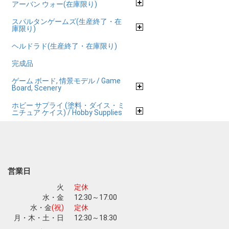
アーバン ウォー(在庫限り)
スパルタンゲームズ(生産終了・在
庫限り)
ヘルドラド(生産終了・在庫限り)
完成品
ゲーム ボード, 情景モデル / Game
Board, Scenery
ホビー サプライ (塗料・ダイス・ミ
ニチュア ケイス) / Hobby Supplies
営業日
火
定休
水・金
12:30～17:00
水・金
(祝)
定休
月・木・土・日
12:30～18:30