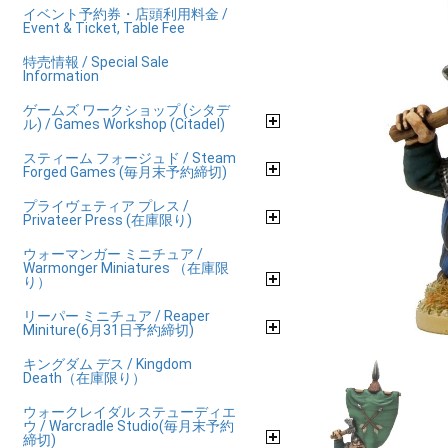
イベント予約券・店頭利用料金 /
Event & Ticket, Table Fee
特売情報 / Special Sale
Information
ゲームズ ワークショップ (シタデ
ル) / Games Workshop (Citadel)
スティーム フォージュド / Steam
Forged Games (毎月末予約締切)
プライヴェティア プレス /
Privateer Press (在庫限り)
ウォーマンガー ミニチュア /
Warmonger Miniatures （在庫限
り）
リーパー ミニチュア / Reaper
Miniture(6月31日予約締切)
キングダム デス / Kingdom
Death（在庫限り）
ウォークレイダル ステューディエ
ウ / Warcradle Studio(毎月末予約
締切)