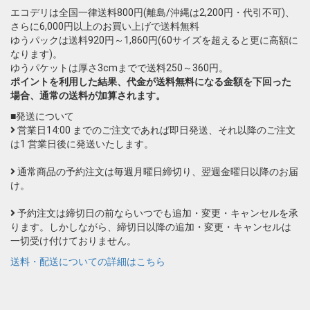
エコデリは全国一律送料800円(離島/沖縄は2,200円・代引不可)、
さらに6,000円以上のお買い上げで送料無料
ゆうパックは送料920円～1,860円(60サイズを超えると更に高額に
なります)。
ゆうパケットは厚さ3cmまでで送料250～360円。
ポイントを利用した結果、代金が送料無料になる金額を下回った
場合、通常の送料が加算されます。
■発送について
営業日14:00 までのご注文であれば即日発送、それ以降のご注文
は1 営業日後に発送いたします。
通常商品の予約注文は毎週月曜日締切り、翌週金曜日以降のお届
け。
予約注文は締切日の前ならいつでも追加・変更・キャンセルを承
ります。しかしながら、締切日以降の追加・変更・キャンセルは
一切受け付けておりません。
送料・配送についての詳細はこちら