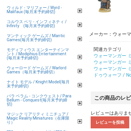
ウィルド - マリフォー / Wyrd -
Malifaux (毎月末予約締切)
コルウス ベリ - インフィネティ /
Infinity (毎月末予約締切)
メーカー：ウォーマ
マンティック ゲームズ / Mantic
Games(毎月末予約締切)
関連カテゴリ
モディフィウス エンターテインマ
ント / Modiphius Entertainment
ウォーマンガー ミニチ
(毎月末予約締切)
ウォーマンガー ミニチ
ウォーロード ゲームズ / Warlord
ウォーマンガー ミニチ
Games（毎月末予約締切）
ドゥウォーフ / Nor
ナイト モデル / Knight Model(毎月
末予約締切)
パラ ベラム - コンクウェスト/ Para
この商品のレ
Bellum - Conquest(毎月末予約締
切)
レビューはありま
マジック リアリティ ミニチュア /
Magic Reality Miniatures（在庫限
り）
レビューを投稿