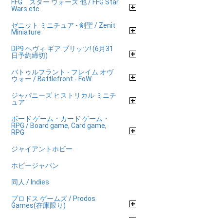
FFG スター ウォーズ 他 / FFG Star
Wars etc.
ゼニット ミニチュア - 剣聖 / Zenit
Miniature
DP9 ヘヴィ ギア ブリッツ! (6月31
日予約締切)
バトゥルフラント - フレイム オヴ
ウォー / Battlefront - FoW
ジャパニーズ ヒストリカル ミニチ
ュア
ボード ゲーム・カード ゲーム・
RPG / Board game, Card game,
RPG
ジャイアントホビー
ホビージャパン
同人 / Indies
プロドス ゲームズ / Prodos
Games(在庫限り)