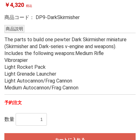
￥4,320
税込
商品コード：
DP9-DarkSkirmisher
商品説明
The parts to build one pewter Dark Skirmisher miniature
(Skirmisher and Dark-series v-engine and weapons).
Includes the following weapons:Medium Rifle
Vibrorapier
Light Rocket Pack
Light Grenade Launcher
Light Autocannon/Frag Cannon
Medium Autocannon/Frag Cannon
予約注文
数量
カートに入れる