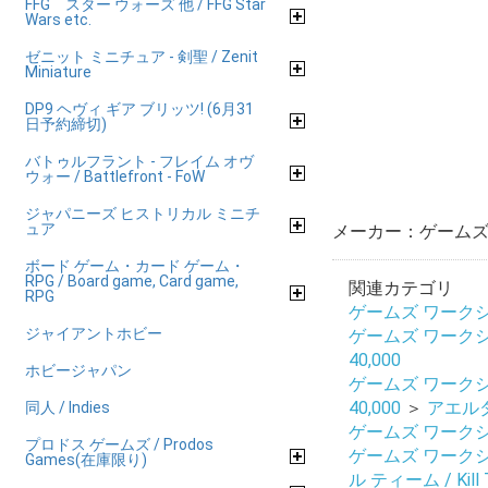
FFG スター ウォーズ 他 / FFG Star
Wars etc.
ゼニット ミニチュア - 剣聖 / Zenit
Miniature
DP9 ヘヴィ ギア ブリッツ! (6月31
日予約締切)
バトゥルフラント - フレイム オヴ
ウォー / Battlefront - FoW
ジャパニーズ ヒストリカル ミニチ
ュア
メーカー：ゲームズ 
ボード ゲーム・カード ゲーム・
RPG / Board game, Card game,
関連カテゴリ
RPG
ゲームズ ワークショップ
ジャイアントホビー
ゲームズ ワークショップ
40,000
ホビージャパン
ゲームズ ワークショップ
40,000
＞
アエルダリ
同人 / Indies
ゲームズ ワークショップ
プロドス ゲームズ / Prodos
ゲームズ ワークショップ
Games(在庫限り)
ル ティーム / Kill 