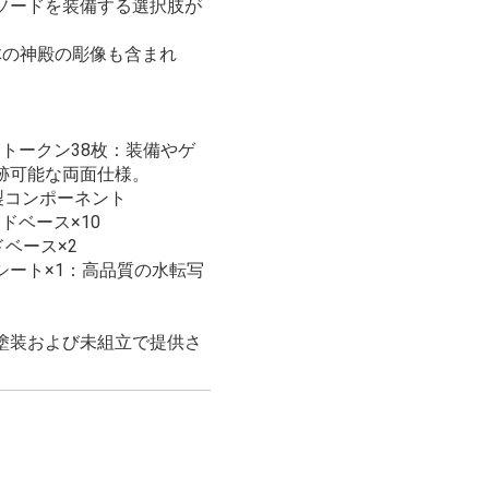
ソードを装備する選択肢が
体の神殿の彫像も含まれ
 トークン38枚：装備やゲ
跡可能な両面仕様。
製コンポーネント
ンドベース×10
ドベース×2
シート×1：高品質の水転写
塗装および未組立で提供さ