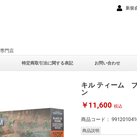
新規
ー専門店
て
特定商取引法に関する表記
お問い合わせ
キル ティーム ブ
ン
￥11,600
税込
商品コード：
991201041
商品説明