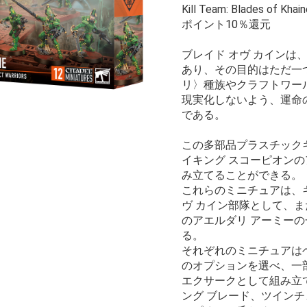
Kill Team: Blades of Khai
ポイント10％還元
ブレイド オヴ カインは
あり、その目的はただ一
リ〉種族やクラフトワー
現実化しないよう、運命
である。
この多部品プラスチック
イキング スコーピオン
み立てることができる。
これらのミニチュアは、
ヴ カイン部隊として、また
のアエルダリ アーミー
る。
それぞれのミニチュアは
のオプションを選べ、一
エクサークとして組み立
ング ブレード、ツイン