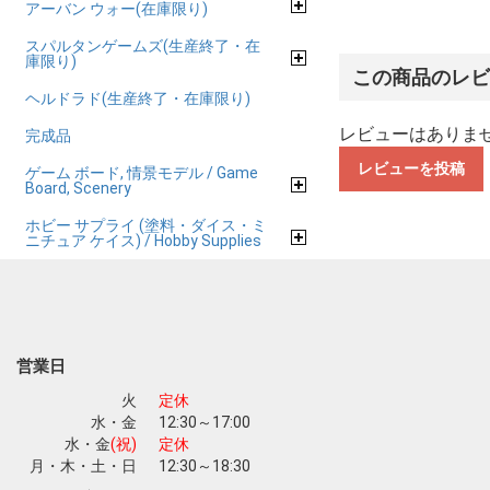
アーバン ウォー(在庫限り)
スパルタンゲームズ(生産終了・在
庫限り)
この商品のレ
ヘルドラド(生産終了・在庫限り)
レビューはありま
完成品
レビューを投稿
ゲーム ボード, 情景モデル / Game
Board, Scenery
ホビー サプライ (塗料・ダイス・ミ
ニチュア ケイス) / Hobby Supplies
営業日
火
定休
水・金
12:30～17:00
水・金
(祝)
定休
月・木・土・日
12:30～18:30