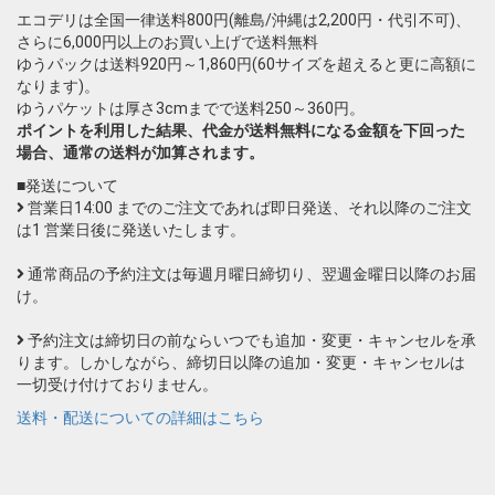
エコデリは全国一律送料800円(離島/沖縄は2,200円・代引不可)、
さらに6,000円以上のお買い上げで送料無料
ゆうパックは送料920円～1,860円(60サイズを超えると更に高額に
なります)。
ゆうパケットは厚さ3cmまでで送料250～360円。
ポイントを利用した結果、代金が送料無料になる金額を下回った
場合、通常の送料が加算されます。
■発送について
営業日14:00 までのご注文であれば即日発送、それ以降のご注文
は1 営業日後に発送いたします。
通常商品の予約注文は毎週月曜日締切り、翌週金曜日以降のお届
け。
予約注文は締切日の前ならいつでも追加・変更・キャンセルを承
ります。しかしながら、締切日以降の追加・変更・キャンセルは
一切受け付けておりません。
送料・配送についての詳細はこちら