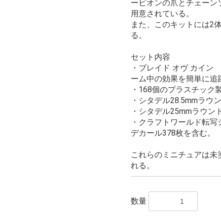
ーピオンの爪とチェーン
用意されている。
また、このキットには2
る。
セット内容
・ブレイド オヴ カイン
ーム中の効果を簡単に追
・168個のプラスチック
・シタデル28.5mmラウ
・シタデル25mmラウン
・クラフトワールド転写
デカール378枚を含む。
これらのミニチュアは未
れる。
数量