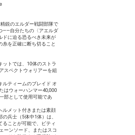
ne
、精鋭のエルダー戦闘部隊で
つ――自分たちの〈アエルダ
ルドに迫る恐るべき未来が
の糸を正確に断ち切ること
キットでは、10体のストラ
のアスペクトウォリアーを組
キルティームのブレイド オ
はウォーハンマー40,000
の一部として使用可能であ
ヘルメット付きまたは素顔
部の兵士（5体中1体）は、
てることが可能で、ビティ
チェーンソード、またはスコ