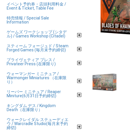
イベント予約券・店頭利用料金 /
Event & Ticket, Table Fee
特売情報 / Special Sale
Information
ゲームズ ワークショップ (シタデ
ル) / Games Workshop (Citadel)
スティーム フォージュド / Steam
Forged Games (毎月末予約締切)
プライヴェティア プレス /
Privateer Press (在庫限り)
ウォーマンガー ミニチュア /
Warmonger Miniatures （在庫限
り）
リーパー ミニチュア / Reaper
Miniture(6月31日予約締切)
キングダム デス / Kingdom
Death（在庫限り）
ウォークレイダル ステューディエ
ウ / Warcradle Studio(毎月末予約
締切)