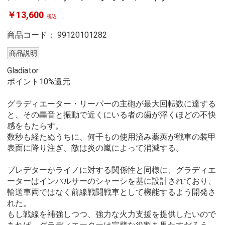
￥13,600
税込
商品コード：
99120101282
商品説明
Gladiator
ポイント10%還元
グラディエーター・リーパーの主砲が最大回転数に達する
と、その轟音と振動で近くにいる者の歯が浮くほどの不快
感をもたらす。
数秒も経たぬうちに、何千もの使用済み薬莢が戦車の装甲
表面に降り注ぎ、敵は炎の嵐によって消滅する。
プレデターがライノに対する関係性と同様に、グラディエ
ーターはインパルサーのシャーシを基に設計されており、
輸送車両ではなく前線戦闘戦車として機能するよう開発さ
れた。
もし戦線を補強しつつ、強力な火力支援を提供したいので