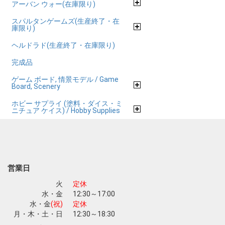
アーバン ウォー(在庫限り)
スパルタンゲームズ(生産終了・在
庫限り)
ヘルドラド(生産終了・在庫限り)
完成品
ゲーム ボード, 情景モデル / Game
Board, Scenery
ホビー サプライ (塗料・ダイス・ミ
ニチュア ケイス) / Hobby Supplies
営業日
火
定休
水・金
12:30～17:00
水・金
(祝)
定休
月・木・土・日
12:30～18:30