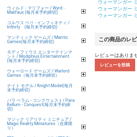
ウォーマンガー ミニチ
ウィルド - マリフォー / Wyrd -
ウォーマンガー ミニチ
Malifaux (毎月末予約締切)
ウォーマンガー ミニチ
コルウス ベリ - インフィネティ /
Infinity (毎月末予約締切)
マンティック ゲームズ / Mantic
この商品のレ
Games(毎月末予約締切)
モディフィウス エンターテインマ
レビューはありま
ント / Modiphius Entertainment
(毎月末予約締切)
レビューを投稿
ウォーロード ゲームズ / Warlord
Games（毎月末予約締切）
ナイト モデル / Knight Model(毎月
末予約締切)
パラ ベラム - コンクウェスト/ Para
Bellum - Conquest(毎月末予約締
切)
マジック リアリティ ミニチュア /
Magic Reality Miniatures（在庫限
り）