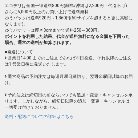
エコデリは全国一律送料800円(離島/沖縄は2,200円・代引不可)、
さらに6,000円以上のお買い上げで送料無料
ゆうパックは送料920円～1,860円(60サイズを超えると更に高額に
なります)。
ゆうパケットは厚さ3cmまでで送料250～360円。
ポイントを利用した結果、代金が送料無料になる金額を下回った
場合、通常の送料が加算されます。
■発送について
営業日14:00 までのご注文であれば即日発送、それ以降のご注文
は1 営業日後に発送いたします。
通常商品の予約注文は毎週月曜日締切り、翌週金曜日以降のお届
け。
予約注文は締切日の前ならいつでも追加・変更・キャンセルを承
ります。しかしながら、締切日以降の追加・変更・キャンセルは
一切受け付けておりません。
送料・配送についての詳細はこちら