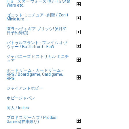
FFG スター ウォーズ 他 / FFG Star
Wars etc.
ゼニット ミニチュア - 剣聖 / Zenit
Miniature
DP9 ヘヴィ ギア ブリッツ! (6月31
日予約締切)
バトゥルフラント - フレイム オヴ
ウォー / Battlefront - FoW
ジャパニーズ ヒストリカル ミニチ
ュア
ボード ゲーム・カード ゲーム・
RPG / Board game, Card game,
RPG
ジャイアントホビー
ホビージャパン
同人 / Indies
プロドス ゲームズ / Prodos
Games(在庫限り)