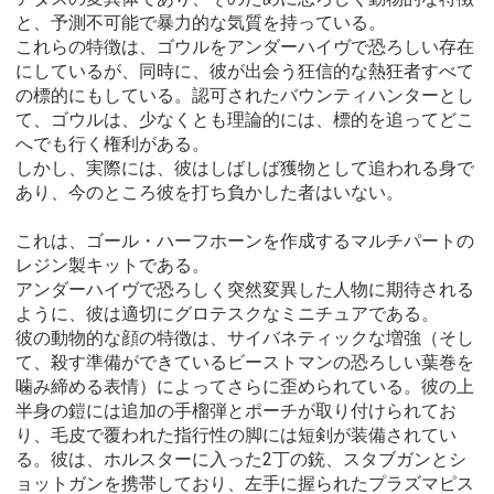
と、予測不可能で暴力的な気質を持っている。
これらの特徴は、ゴウルをアンダーハイヴで恐ろしい存在
にしているが、同時に、彼が出会う狂信的な熱狂者すべて
の標的にもしている。認可されたバウンティハンターとし
て、ゴウルは、少なくとも理論的には、標的を追ってどこ
へでも行く権利がある。
しかし、実際には、彼はしばしば獲物として追われる身で
あり、今のところ彼を打ち負かした者はいない。
これは、ゴール・ハーフホーンを作成するマルチパートの
レジン製キットである。
アンダーハイヴで恐ろしく突然変異した人物に期待される
ように、彼は適切にグロテスクなミニチュアである。
彼の動物的な顔の特徴は、サイバネティックな増強（そし
て、殺す準備ができているビーストマンの恐ろしい葉巻を
噛み締める表情）によってさらに歪められている。彼の上
半身の鎧には追加の手榴弾とポーチが取り付けられてお
り、毛皮で覆われた指行性の脚には短剣が装備されてい
る。彼は、ホルスターに入った2丁の銃、スタブガンとシ
ョットガンを携帯しており、左手に握られたプラズマピス