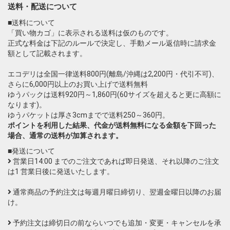
送料・配送について
■送料について
「買い物カゴ」に表示される送料は仮のものです。
正式な料金は下記のルールで決定し、手動メール返信時に請求金
額として記載されます。
エコデリは全国一律送料800円(離島/沖縄は2,200円・代引不可)、
さらに6,000円以上のお買い上げで送料無料
ゆうパックは送料920円～1,860円(60サイズを超えると更に高額に
なります)。
ゆうパケットは厚さ3cmまでで送料250～360円。
ポイントを利用した結果、代金が送料無料になる金額を下回った
場合、通常の送料が加算されます。
■発送について
営業日14:00 までのご注文であれば即日発送、それ以降のご注文
は1 営業日後に発送いたします。
通常商品の予約注文は毎週月曜日締切り、翌週金曜日以降のお届
け。
予約注文は締切日の前ならいつでも追加・変更・キャンセルを承