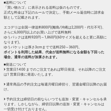
■送料について
「買い物カゴ」に表示される送料は仮のものです。
正式な料金は下記のルールで決定し、手動メール返信時に請求金
額として記載されます。
エコデリは全国一律送料800円(離島/沖縄は2,200円・代引不可)、
さらに6,000円以上のお買い上げで送料無料
ゆうパックは送料920円～1,860円(60サイズを超えると更に高額に
なります)。
ゆうパケットは厚さ3cmまでで送料250～360円。
ポイントを利用した結果、代金が送料無料になる金額を下回った
場合、通常の送料が加算されます。
■発送について
営業日14:00 までのご注文であれば即日発送、それ以降のご注文
は1 営業日後に発送いたします。
通常商品の予約注文は毎週月曜日締切り、翌週金曜日以降のお届
け。
予約注文は締切日の前ならいつでも追加・変更・キャンセルを承
ります。しかしながら、締切日以降の追加・変更・キャンセルは
一切受け付けておりません。