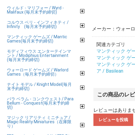
ウィルド - マリフォー / Wyrd -
Malifaux (毎月末予約締切)
コルウス ベリ - インフィネティ /
Infinity (毎月末予約締切)
メーカー：ウォーロ
マンティック ゲームズ / Mantic
Games(毎月末予約締切)
関連カテゴリ
マンティック ゲームズ
モディフィウス エンターテインマ
ント / Modiphius Entertainment
マンティック ゲームズ
(毎月末予約締切)
マンティック ゲームズ
ウォーロード ゲームズ / Warlord
ア / Basilean
Games（毎月末予約締切）
ナイト モデル / Knight Model(毎月
末予約締切)
この商品のレ
パラ ベラム - コンクウェスト/ Para
Bellum - Conquest(毎月末予約締
切)
レビューはありま
マジック リアリティ ミニチュア /
レビューを投稿
Magic Reality Miniatures（在庫限
り）