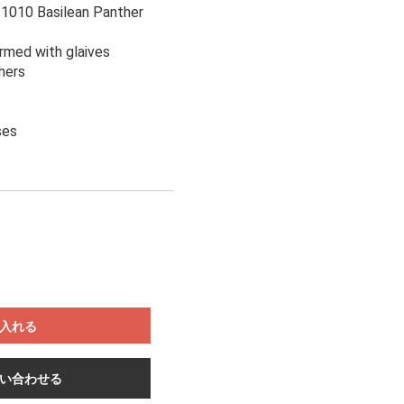
1010 Basilean Panther
rmed with glaives
hers
ses
入れる
い合わせる