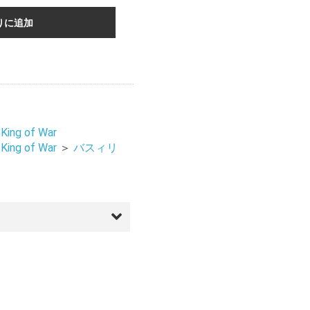
りに追加
ng of War
ng of War
＞
バスィリ