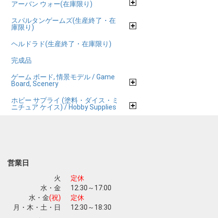
アーバン ウォー(在庫限り)
スパルタンゲームズ(生産終了・在
庫限り)
ヘルドラド(生産終了・在庫限り)
完成品
ゲーム ボード, 情景モデル / Game
Board, Scenery
ホビー サプライ (塗料・ダイス・ミ
ニチュア ケイス) / Hobby Supplies
営業日
火
定休
水・金
12:30～17:00
水・金
(祝)
定休
月・木・土・日
12:30～18:30