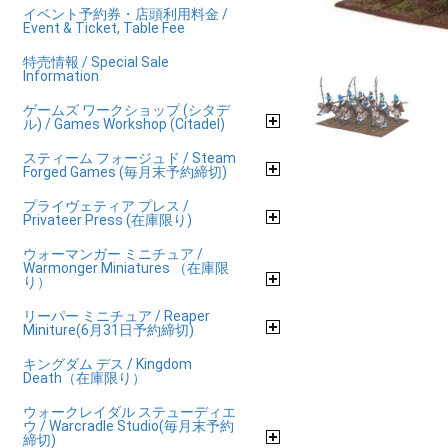
イベント予約券・店頭利用料金 /
Event & Ticket, Table Fee
特売情報 / Special Sale
Information
ゲームズ ワークショップ (シタデ
ル) / Games Workshop (Citadel)
スティーム フォージュド / Steam
Forged Games (毎月末予約締切)
プライヴェティア プレス /
Privateer Press (在庫限り)
ウォーマンガー ミニチュア /
Warmonger Miniatures （在庫限
り）
リーパー ミニチュア / Reaper
Miniture(6月31日予約締切)
キングダム デス / Kingdom
Death（在庫限り）
ウォークレイダル ステューディエ
ウ / Warcradle Studio(毎月末予約
締切)