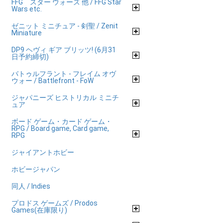
FFG スター ウォーズ 他 / FFG Star
Wars etc.
ゼニット ミニチュア - 剣聖 / Zenit
Miniature
DP9 ヘヴィ ギア ブリッツ! (6月31
日予約締切)
バトゥルフラント - フレイム オヴ
ウォー / Battlefront - FoW
ジャパニーズ ヒストリカル ミニチ
ュア
ボード ゲーム・カード ゲーム・
RPG / Board game, Card game,
RPG
ジャイアントホビー
ホビージャパン
同人 / Indies
プロドス ゲームズ / Prodos
Games(在庫限り)