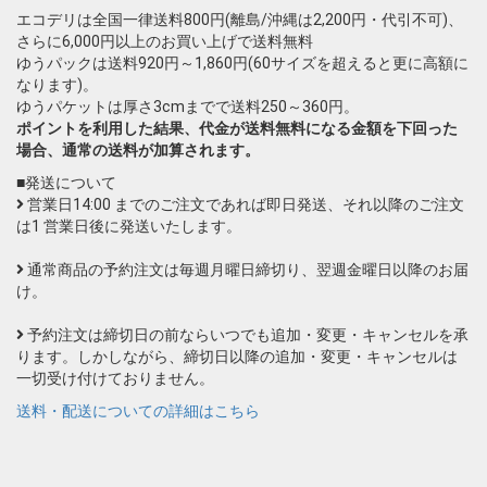
エコデリは全国一律送料800円(離島/沖縄は2,200円・代引不可)、
さらに6,000円以上のお買い上げで送料無料
ゆうパックは送料920円～1,860円(60サイズを超えると更に高額に
なります)。
ゆうパケットは厚さ3cmまでで送料250～360円。
ポイントを利用した結果、代金が送料無料になる金額を下回った
場合、通常の送料が加算されます。
■発送について
営業日14:00 までのご注文であれば即日発送、それ以降のご注文
は1 営業日後に発送いたします。
通常商品の予約注文は毎週月曜日締切り、翌週金曜日以降のお届
け。
予約注文は締切日の前ならいつでも追加・変更・キャンセルを承
ります。しかしながら、締切日以降の追加・変更・キャンセルは
一切受け付けておりません。
送料・配送についての詳細はこちら