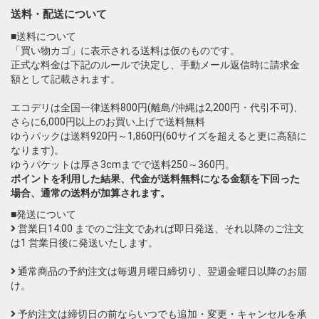
送料・配送について
■送料について
「買い物カゴ」に表示される送料は仮のものです。
正式な料金は下記のルールで決定し、手動メール返信時に請求金
額として記載されます。
エコデリは全国一律送料800円(離島/沖縄は2,200円・代引不可)、
さらに6,000円以上のお買い上げで送料無料
ゆうパックは送料920円～1,860円(60サイズを超えると更に高額に
なります)。
ゆうパケットは厚さ3cmまでで送料250～360円。
ポイントを利用した結果、代金が送料無料になる金額を下回った
場合、通常の送料が加算されます。
■発送について
営業日14:00 までのご注文であれば即日発送、それ以降のご注文
は1 営業日後に発送いたします。
通常商品の予約注文は毎週月曜日締切り、翌週金曜日以降のお届
け。
予約注文は締切日の前ならいつでも追加・変更・キャンセルを承