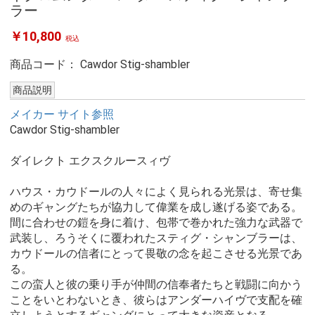
ラー
￥10,800
税込
商品コード：
Cawdor Stig-shambler
商品説明
メイカー サイト参照
Cawdor Stig-shambler
ダイレクト エクスクルースィヴ
ハウス・カウドールの人々によく見られる光景は、寄せ集
めのギャングたちが協力して偉業を成し遂げる姿である。
間に合わせの鎧を身に着け、包帯で巻かれた強力な武器で
武装し、ろうそくに覆われたスティグ・シャンブラーは、
カウドールの信者にとって畏敬の念を起こさせる光景であ
る。
この蛮人と彼の乗り手が仲間の信奉者たちと戦闘に向かう
ことをいとわないとき、彼らはアンダーハイヴで支配を確