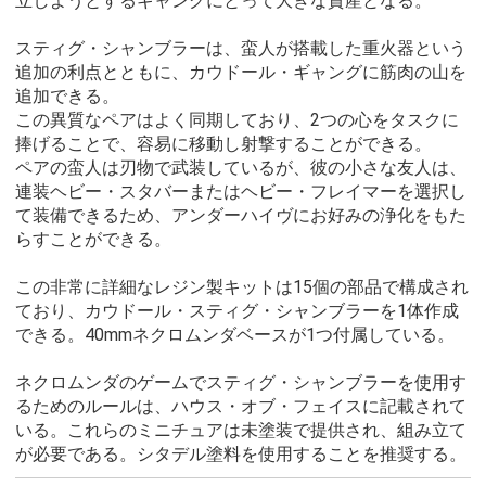
立しようとするギャングにとって大きな資産となる。
スティグ・シャンブラーは、蛮人が搭載した重火器という
追加の利点とともに、カウドール・ギャングに筋肉の山を
追加できる。
この異質なペアはよく同期しており、2つの心をタスクに
捧げることで、容易に移動し射撃することができる。
ペアの蛮人は刃物で武装しているが、彼の小さな友人は、
連装ヘビー・スタバーまたはヘビー・フレイマーを選択し
て装備できるため、アンダーハイヴにお好みの浄化をもた
らすことができる。
この非常に詳細なレジン製キットは15個の部品で構成され
ており、カウドール・スティグ・シャンブラーを1体作成
できる。40mmネクロムンダベースが1つ付属している。
ネクロムンダのゲームでスティグ・シャンブラーを使用す
るためのルールは、ハウス・オブ・フェイスに記載されて
いる。これらのミニチュアは未塗装で提供され、組み立て
が必要である。シタデル塗料を使用することを推奨する。