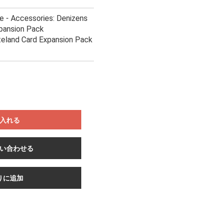
e - Accessories: Denizens
pansion Pack
teland Card Expansion Pack
入れる
い合わせる
りに追加