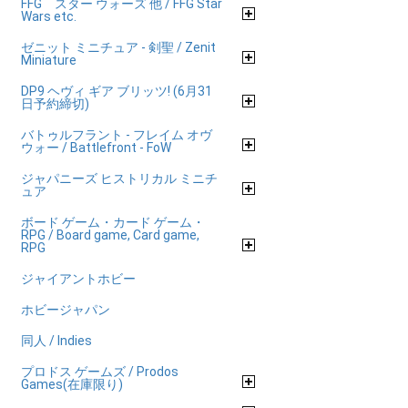
FFG スター ウォーズ 他 / FFG Star
Wars etc.
ゼニット ミニチュア - 剣聖 / Zenit
Miniature
DP9 ヘヴィ ギア ブリッツ! (6月31
日予約締切)
バトゥルフラント - フレイム オヴ
ウォー / Battlefront - FoW
ジャパニーズ ヒストリカル ミニチ
ュア
ボード ゲーム・カード ゲーム・
RPG / Board game, Card game,
RPG
ジャイアントホビー
ホビージャパン
同人 / Indies
プロドス ゲームズ / Prodos
Games(在庫限り)