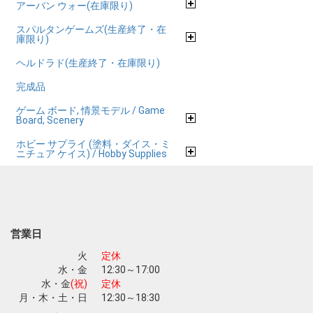
アーバン ウォー(在庫限り)
スパルタンゲームズ(生産終了・在
庫限り)
ヘルドラド(生産終了・在庫限り)
完成品
ゲーム ボード, 情景モデル / Game
Board, Scenery
ホビー サプライ (塗料・ダイス・ミ
ニチュア ケイス) / Hobby Supplies
営業日
火
定休
水・金
12:30～17:00
水・金
(祝)
定休
月・木・土・日
12:30～18:30