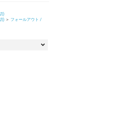
切)
切)
＞
フォールアウト /