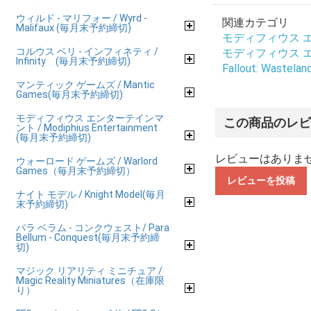
ウィルド - マリフォー / Wyrd -
関連カテゴリ
Malifaux (毎月末予約締切)
モディフィウス エンタ
コルウス ベリ - インフィネティ /
モディフィウス エンタ
Infinity (毎月末予約締切)
Fallout: Wastelan
マンティック ゲームズ / Mantic
Games(毎月末予約締切)
モディフィウス エンターテインマ
この商品のレ
ント / Modiphius Entertainment
(毎月末予約締切)
レビューはありま
ウォーロード ゲームズ / Warlord
Games（毎月末予約締切）
レビューを投稿
ナイト モデル / Knight Model(毎月
末予約締切)
パラ ベラム - コンクウェスト/ Para
Bellum - Conquest(毎月末予約締
切)
マジック リアリティ ミニチュア /
Magic Reality Miniatures（在庫限
り）