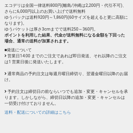
エコデリは全国一律送料800円(離島/沖縄は2,200円・代引不可)、
さらに6,000円以上のお買い上げで送料無料
ゆうパックは送料920円～1,860円(60サイズを超えると更に高額に
なります)。
ゆうパケットは厚さ3cmまでで送料250～360円。
ポイントを利用した結果、代金が送料無料になる金額を下回った
場合、通常の送料が加算されます。
■発送について
営業日14:00 までのご注文であれば即日発送、それ以降のご注文
は1 営業日後に発送いたします。
通常商品の予約注文は毎週月曜日締切り、翌週金曜日以降のお届
け。
予約注文は締切日の前ならいつでも追加・変更・キャンセルを承
ります。しかしながら、締切日以降の追加・変更・キャンセルは
一切受け付けておりません。
送料・配送についての詳細はこちら