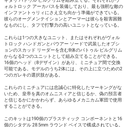
キタリ バトゥル ピルグリムを組み立てる。それぞれがヴ
ォルトロック アーカバスを装備しており、最も強靭な敵の
インファントゥリィにさえ立ち向かう準備ができている。
彼らのオーグメンテイションとアーマーは彼らを殺害困難
なものにし、タフで打撃力の高いユニットとなっている。
これらは1つの大きなユニット、またはそれぞれがヴォル
トロック ハンドガンとパウアー ソードで武装したオプシ
ョンのスカッド リーダーを含む8体のバトゥル ピルグリム
からなる2つのユニットとして組み立てることができる。
16個のヘッド（8デザイン）があり、ミニチュア間で交換
可能である。モデルのうち2体には、その上に立つための2
つのガレキの選択肢がある。
これらのミニチュアには忠誠心に特化したマーキングがな
いため、皇帝を真のオムニスィアと信じるか、偽の預言者
と信じるかにかかわらず、あらゆるメカニカム軍団で使用
することができる。
このキットは190個のプラスティック コンポーネントと16
個のシタデル 28.5mm ラウンド ベイスで構成されている。