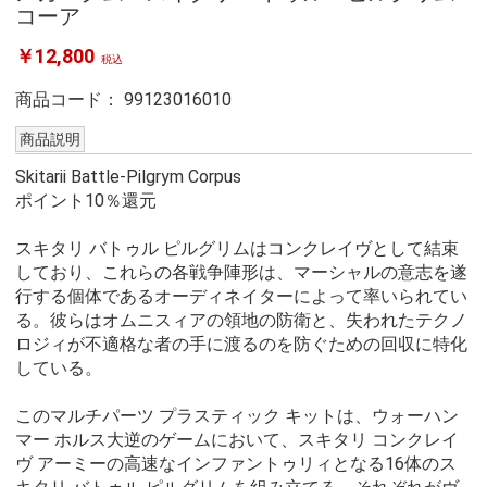
コーア
￥12,800
税込
商品コード：
99123016010
商品説明
Skitarii Battle-Pilgrym Corpus
ポイント10％還元
スキタリ バトゥル ピルグリムはコンクレイヴとして結束
しており、これらの各戦争陣形は、マーシャルの意志を遂
行する個体であるオーディネイターによって率いられてい
る。彼らはオムニスィアの領地の防衛と、失われたテクノ
ロジィが不適格な者の手に渡るのを防ぐための回収に特化
している。
このマルチパーツ プラスティック キットは、ウォーハン
マー ホルス大逆のゲームにおいて、スキタリ コンクレイ
ヴ アーミーの高速なインファントゥリィとなる16体のス