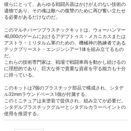
彼らにとって、あらゆる戦闘兵器はかけがえのない技術の
遺物であり、その魂は敵への復讐のために再び奮い立たせ
る必要があるだけなのだ。
このマルチパーツプラスチックキットは、ウォーハンマー
40,000のゲームにおけるアデプトゥス・メカニカスまたは
アストラ・ミリタルム軍のための、機械神の熟練者である
テックプリースト・エンジンシアー1体を組み立てるもの
だ。
これらの技術専門家は、戦場で戦闘車両を動かし続けるの
に理想的であり、巨大な斧で貴重な資産を守る能力も十分
に持っている。
このキットは7個のプラスチック部品で構成され、シタデ
ル32mmラウンドベース1個が付属する。
このミニチュアは未塗装で提供され、組み立てが必要だ。
シタデルプラスチックグルーとシタデルカラーペイントの
使用を推奨する。