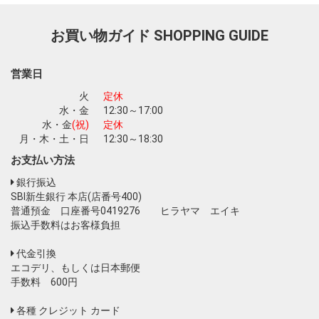
お買い物ガイド
SHOPPING GUIDE
お買い物を続ける
カートへ進む
営業日
火
定休
水・金
12:30～17:00
水・金
(祝)
定休
月・木・土・日
12:30～18:30
お支払い方法
銀行振込
SBI新生銀行 本店(店番号400)
普通預金 口座番号0419276 ヒラヤマ エイキ
振込手数料はお客様負担
代金引換
エコデリ、もしくは日本郵便
手数料 600円
各種 クレジット カード