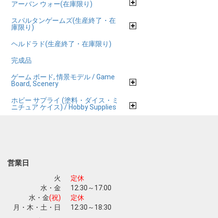
アーバン ウォー(在庫限り)
スパルタンゲームズ(生産終了・在
庫限り)
ヘルドラド(生産終了・在庫限り)
完成品
ゲーム ボード, 情景モデル / Game
Board, Scenery
ホビー サプライ (塗料・ダイス・ミ
ニチュア ケイス) / Hobby Supplies
営業日
火
定休
水・金
12:30～17:00
水・金
(祝)
定休
月・木・土・日
12:30～18:30