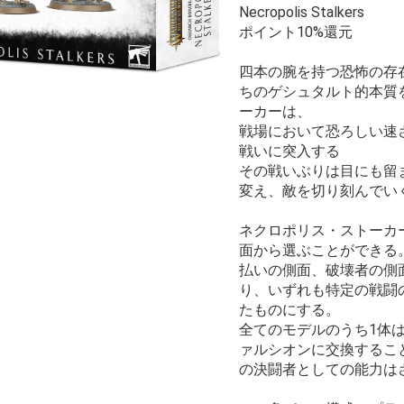
Necropolis Stalkers
ポイント10%還元
四本の腕を持つ恐怖の存
ちのゲシュタルト的本質
ーカーは、
戦場において恐ろしい速
戦いに突入する
その戦いぶりは目にも留
変え、敵を切り刻んでい
ネクロポリス・ストーカ
面から選ぶことができる
払いの側面、破壊者の側
り、いずれも特定の戦闘
たものにする。
全てのモデルのうち1体
ァルシオンに交換するこ
の決闘者としての能力は