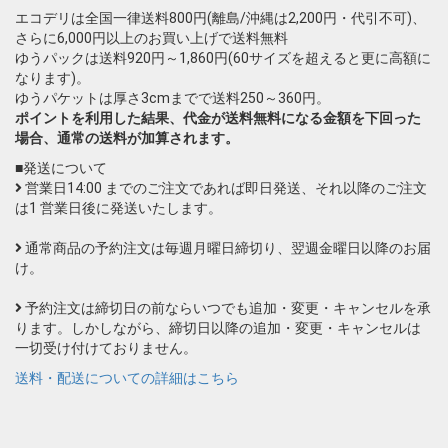
エコデリは全国一律送料800円(離島/沖縄は2,200円・代引不可)、
さらに6,000円以上のお買い上げで送料無料
ゆうパックは送料920円～1,860円(60サイズを超えると更に高額に
なります)。
ゆうパケットは厚さ3cmまでで送料250～360円。
ポイントを利用した結果、代金が送料無料になる金額を下回った
場合、通常の送料が加算されます。
■発送について
営業日14:00 までのご注文であれば即日発送、それ以降のご注文
は1 営業日後に発送いたします。
通常商品の予約注文は毎週月曜日締切り、翌週金曜日以降のお届
け。
予約注文は締切日の前ならいつでも追加・変更・キャンセルを承
ります。しかしながら、締切日以降の追加・変更・キャンセルは
一切受け付けておりません。
送料・配送についての詳細はこちら