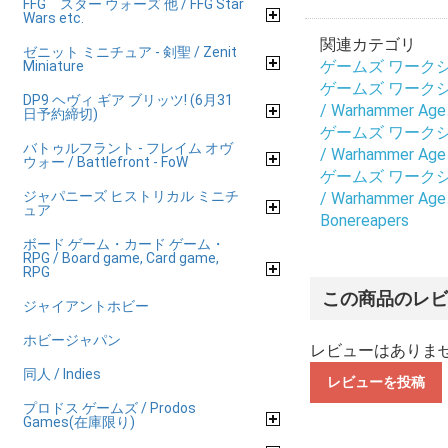
FFG スター ウォーズ 他 / FFG Star
Wars etc.
関連カテゴリ
ゼニット ミニチュア - 剣聖 / Zenit
ゲームズ ワークショップ
Miniature
ゲームズ ワークショップ
DP9 ヘヴィ ギア ブリッツ! (6月31
/ Warhammer Age 
日予約締切)
ゲームズ ワークショップ
バトゥルフラント - フレイム オヴ
/ Warhammer Age 
ウォー / Battlefront - FoW
ゲームズ ワークショップ
ジャパニーズ ヒストリカル ミニチ
/ Warhammer Age 
ュア
Bonereapers
ボード ゲーム・カード ゲーム・
RPG / Board game, Card game,
RPG
この商品のレ
ジャイアントホビー
ホビージャパン
レビューはありま
同人 / Indies
レビューを投稿
プロドス ゲームズ / Prodos
Games(在庫限り)