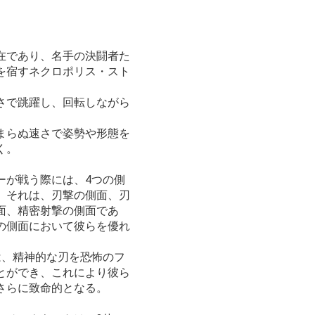
在であり、名手の決闘者た
を宿すネクロポリス・スト
さで跳躍し、回転しながら
まらぬ速さで姿勢や形態を
く。
ーが戦う際には、4つの側
。それは、刃撃の側面、刃
面、精密射撃の側面であ
の側面において彼らを優れ
は、精神的な刃を恐怖のフ
とができ、これにより彼ら
さらに致命的となる。