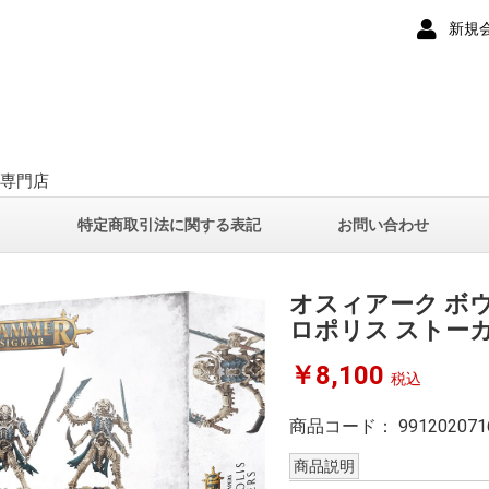
新規
ー専門店
て
特定商取引法に関する表記
お問い合わせ
オスィアーク ボ
ロポリス ストー
￥8,100
税込
商品コード：
991202071
商品説明