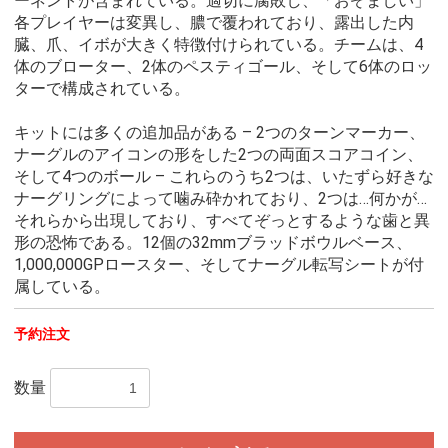
ーネントが含まれている。適切に腐敗し、「おぞましい」
各プレイヤーは変異し、膿で覆われており、露出した内
臓、爪、イボが大きく特徴付けられている。チームは、4
体のブローター、2体のペスティゴール、そして6体のロッ
ターで構成されている。
キットには多くの追加品がある – 2つのターンマーカー、
ナーグルのアイコンの形をした2つの両面スコアコイン、
そして4つのボール – これらのうち2つは、いたずら好きな
ナーグリングによって噛み砕かれており、2つは…何かが…
それらから出現しており、すべてぞっとするような歯と異
形の恐怖である。12個の32mmブラッドボウルベース、
1,000,000GPロースター、そしてナーグル転写シートが付
属している。
予約注文
数量