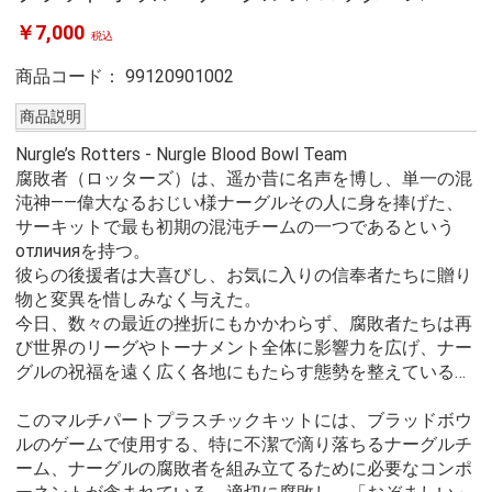
￥7,000
税込
商品コード：
99120901002
商品説明
Nurgle’s Rotters - Nurgle Blood Bowl Team
腐敗者（ロッターズ）は、遥か昔に名声を博し、単一の混
沌神――偉大なるおじい様ナーグルその人に身を捧げた、
サーキットで最も初期の混沌チームの一つであるという
отличияを持つ。
彼らの後援者は大喜びし、お気に入りの信奉者たちに贈り
物と変異を惜しみなく与えた。
今日、数々の最近の挫折にもかかわらず、腐敗者たちは再
び世界のリーグやトーナメント全体に影響力を広げ、ナー
グルの祝福を遠く広く各地にもたらす態勢を整えている…
このマルチパートプラスチックキットには、ブラッドボウ
ルのゲームで使用する、特に不潔で滴り落ちるナーグルチ
ーム、ナーグルの腐敗者を組み立てるために必要なコンポ