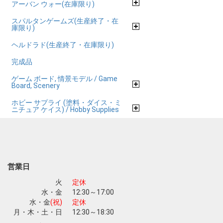
アーバン ウォー(在庫限り)
スパルタンゲームズ(生産終了・在
庫限り)
ヘルドラド(生産終了・在庫限り)
完成品
ゲーム ボード, 情景モデル / Game
Board, Scenery
ホビー サプライ (塗料・ダイス・ミ
ニチュア ケイス) / Hobby Supplies
営業日
火
定休
水・金
12:30～17:00
水・金
(祝)
定休
月・木・土・日
12:30～18:30