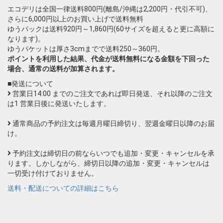
エコデリは全国一律送料800円(離島/沖縄は2,200円・代引不可)、
さらに6,000円以上のお買い上げで送料無料
ゆうパックは送料920円～1,860円(60サイズを超えると更に高額に
なります)。
ゆうパケットは厚さ3cmまでで送料250～360円。
ポイントを利用した結果、代金が送料無料になる金額を下回った
場合、通常の送料が加算されます。
■発送について
営業日14:00 までのご注文であれば即日発送、それ以降のご注文
は1 営業日後に発送いたします。
通常商品の予約注文は毎週月曜日締切り、翌週金曜日以降のお届
け。
予約注文は締切日の前ならいつでも追加・変更・キャンセルを承
ります。しかしながら、締切日以降の追加・変更・キャンセルは
一切受け付けておりません。
送料・配送についての詳細はこちら