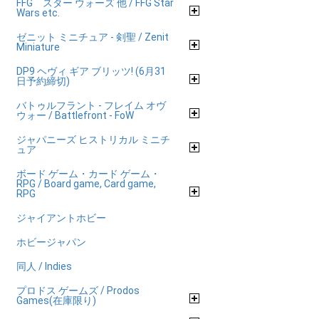
FFG スター ウォーズ 他 / FFG Star
Wars etc.
ゼニット ミニチュア - 剣聖 / Zenit
Miniature
DP9 ヘヴィ ギア ブリッツ! (6月31
日予約締切)
バトゥルフラント - フレイム オヴ
ウォー / Battlefront - FoW
ジャパニーズ ヒストリカル ミニチ
ュア
ボード ゲーム・カード ゲーム・
RPG / Board game, Card game,
RPG
ジャイアントホビー
ホビージャパン
同人 / Indies
プロドス ゲームズ / Prodos
Games(在庫限り)