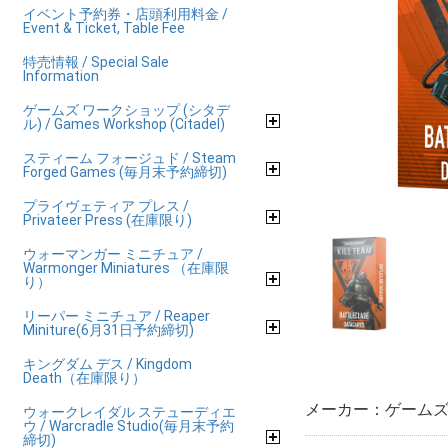
イベント予約券・店頭利用料金 /
Event & Ticket, Table Fee
特売情報 / Special Sale
Information
ゲームズ ワークショップ (シタデ
ル) / Games Workshop (Citadel)
スティーム フォージュド / Steam
Forged Games (毎月末予約締切)
プライヴェティア プレス /
Privateer Press (在庫限り)
ウォーマンガー ミニチュア /
Warmonger Miniatures （在庫限
り）
リーパー ミニチュア / Reaper
Miniture(6月31日予約締切)
キングダム デス / Kingdom
Death（在庫限り）
メーカー：ゲームズ 
ウォークレイダル ステューディエ
ウ / Warcradle Studio(毎月末予約
締切)