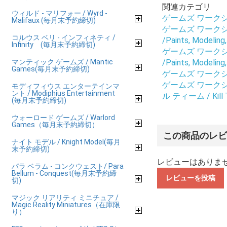
関連カテゴリ
ウィルド - マリフォー / Wyrd -
ゲームズ ワークショップ
Malifaux (毎月末予約締切)
ゲームズ ワークショップ
コルウス ベリ - インフィネティ /
/Paints, Modeling
Infinity (毎月末予約締切)
ゲームズ ワークショップ
マンティック ゲームズ / Mantic
/Paints, Modeling
Games(毎月末予約締切)
ゲームズ ワークショップ
ゲームズ ワークショップ
モディフィウス エンターテインマ
ント / Modiphius Entertainment
ル ティーム / Kill 
(毎月末予約締切)
ウォーロード ゲームズ / Warlord
Games（毎月末予約締切）
この商品のレ
ナイト モデル / Knight Model(毎月
末予約締切)
レビューはありま
パラ ベラム - コンクウェスト/ Para
Bellum - Conquest(毎月末予約締
レビューを投稿
切)
マジック リアリティ ミニチュア /
Magic Reality Miniatures（在庫限
り）