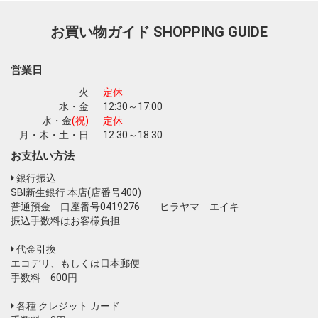
お買い物ガイド
SHOPPING GUIDE
お買い物を続ける
カートへ進む
営業日
火
定休
水・金
12:30～17:00
水・金
(祝)
定休
月・木・土・日
12:30～18:30
お支払い方法
銀行振込
SBI新生銀行 本店(店番号400)
普通預金 口座番号0419276 ヒラヤマ エイキ
振込手数料はお客様負担
代金引換
エコデリ、もしくは日本郵便
手数料 600円
各種 クレジット カード