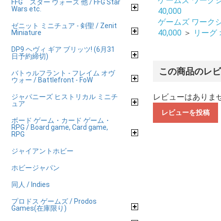
ゲームズ ワークショップ
FFG スター ウォーズ 他 / FFG Star
Wars etc.
40,000
ゲームズ ワークショップ
ゼニット ミニチュア - 剣聖 / Zenit
40,000
＞
リーグ オ
Miniature
DP9 ヘヴィ ギア ブリッツ! (6月31
日予約締切)
この商品のレ
バトゥルフラント - フレイム オヴ
ウォー / Battlefront - FoW
レビューはありま
ジャパニーズ ヒストリカル ミニチ
ュア
レビューを投稿
ボード ゲーム・カード ゲーム・
RPG / Board game, Card game,
RPG
ジャイアントホビー
ホビージャパン
同人 / Indies
プロドス ゲームズ / Prodos
Games(在庫限り)