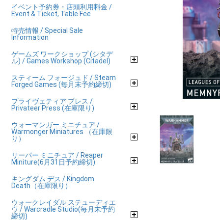
イベント予約券・店頭利用料金 /
Event & Ticket, Table Fee
特売情報 / Special Sale
Information
ゲームズ ワークショップ (シタデ
ル) / Games Workshop (Citadel)
スティーム フォージュド / Steam
Forged Games (毎月末予約締切)
プライヴェティア プレス /
Privateer Press (在庫限り)
ウォーマンガー ミニチュア /
Warmonger Miniatures （在庫限
り）
リーパー ミニチュア / Reaper
Miniture(6月31日予約締切)
キングダム デス / Kingdom
Death（在庫限り）
ウォークレイダル ステューディエ
ウ / Warcradle Studio(毎月末予約
締切)