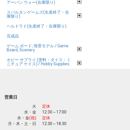
アーバン ウォー(在庫限り)
スパルタンゲームズ(生産終了・在
庫限り)
ヘルドラド(生産終了・在庫限り)
完成品
ゲーム ボード, 情景モデル / Game
Board, Scenery
ホビー サプライ (塗料・ダイス・ミ
ニチュア ケイス) / Hobby Supplies
営業日
火
定休
水・金
12:30～17:00
水・金
(祝)
定休
月・木・土・日
12:30～18:30