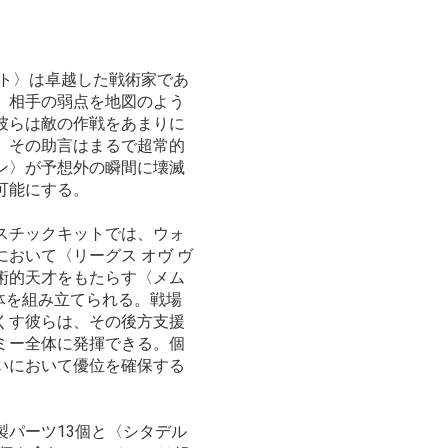
スト〉は卓越した戦術家であ
、相手の弱点を地図のよう
彼らは敵の作戦をあまりに
、その助言はまるで超常的
ン〉が予想外の瞬間に壊滅
可能にする。
スチックキットでは、ウォ
場において〈リーグス オヴ ヴ
術的天才をもたらす〈メム
体を組み立てられる。戦場
くす彼らは、その後方支援
ミー全体に発揮できる。個
いにおいて優位を確保する
製パーツ13個と〈シタデル