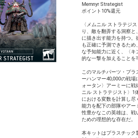
Memnyr Strategist
ポイント10%還元
〈メムニル ストラテジ
り、敵を翻弄する洞察と
に描き出す能力を持つ。
も正確に予測できるため
な予知能力に近く、〈キ
的な一撃を加えることを
このマルチパーツ・プラ
ーハンマー40,000の戦
ォータン〉アーミーに戦
ニル ストラテジスト〉1
における変数を計算し尽
能力を配下の部隊やアー
性豊かなこの英雄は、戦
ための理想的な存在だ。
本キットはプラスチック