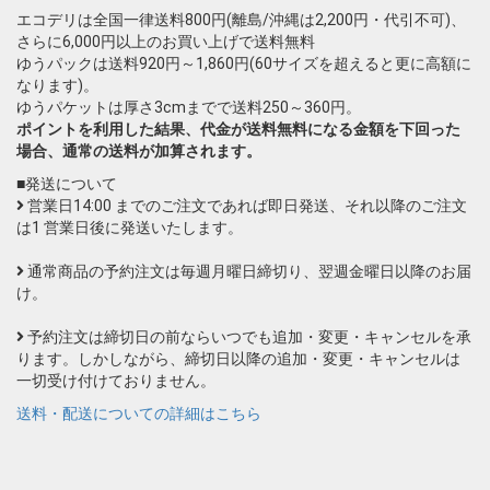
エコデリは全国一律送料800円(離島/沖縄は2,200円・代引不可)、
さらに6,000円以上のお買い上げで送料無料
ゆうパックは送料920円～1,860円(60サイズを超えると更に高額に
なります)。
ゆうパケットは厚さ3cmまでで送料250～360円。
ポイントを利用した結果、代金が送料無料になる金額を下回った
場合、通常の送料が加算されます。
■発送について
営業日14:00 までのご注文であれば即日発送、それ以降のご注文
は1 営業日後に発送いたします。
通常商品の予約注文は毎週月曜日締切り、翌週金曜日以降のお届
け。
予約注文は締切日の前ならいつでも追加・変更・キャンセルを承
ります。しかしながら、締切日以降の追加・変更・キャンセルは
一切受け付けておりません。
送料・配送についての詳細はこちら