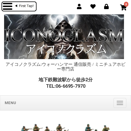
0
アイコノクラズム:ウォーハンマー 通信販売 / ミニチュアホビ
ー専門店
地下鉄難波駅から徒歩2分
TEL:06-6695-7970
MENU
Togg
navig