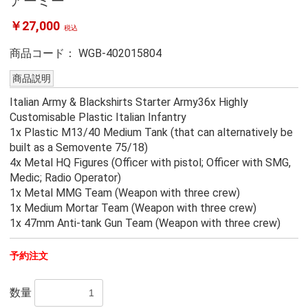
アーミー
￥27,000
税込
商品コード：
WGB-402015804
商品説明
Italian Army & Blackshirts Starter Army36x Highly
Customisable Plastic Italian Infantry
1x Plastic M13/40 Medium Tank (that can alternatively be
built as a Semovente 75/18)
4x Metal HQ Figures (Officer with pistol; Officer with SMG,
Medic; Radio Operator)
1x Metal MMG Team (Weapon with three crew)
1x Medium Mortar Team (Weapon with three crew)
1x 47mm Anti-tank Gun Team (Weapon with three crew)
予約注文
数量