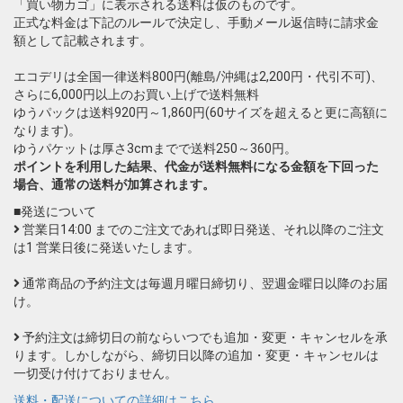
「買い物カゴ」に表示される送料は仮のものです。
正式な料金は下記のルールで決定し、手動メール返信時に請求金
額として記載されます。
エコデリは全国一律送料800円(離島/沖縄は2,200円・代引不可)、
さらに6,000円以上のお買い上げで送料無料
ゆうパックは送料920円～1,860円(60サイズを超えると更に高額に
なります)。
ゆうパケットは厚さ3cmまでで送料250～360円。
ポイントを利用した結果、代金が送料無料になる金額を下回った
場合、通常の送料が加算されます。
■発送について
営業日14:00 までのご注文であれば即日発送、それ以降のご注文
は1 営業日後に発送いたします。
通常商品の予約注文は毎週月曜日締切り、翌週金曜日以降のお届
け。
予約注文は締切日の前ならいつでも追加・変更・キャンセルを承
ります。しかしながら、締切日以降の追加・変更・キャンセルは
一切受け付けておりません。
送料・配送についての詳細はこちら