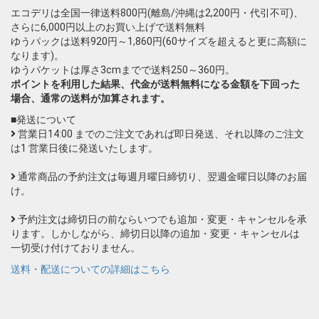
エコデリは全国一律送料800円(離島/沖縄は2,200円・代引不可)、
さらに6,000円以上のお買い上げで送料無料
ゆうパックは送料920円～1,860円(60サイズを超えると更に高額に
なります)。
ゆうパケットは厚さ3cmまでで送料250～360円。
ポイントを利用した結果、代金が送料無料になる金額を下回った
場合、通常の送料が加算されます。
■発送について
営業日14:00 までのご注文であれば即日発送、それ以降のご注文
は1 営業日後に発送いたします。
通常商品の予約注文は毎週月曜日締切り、翌週金曜日以降のお届
け。
予約注文は締切日の前ならいつでも追加・変更・キャンセルを承
ります。しかしながら、締切日以降の追加・変更・キャンセルは
一切受け付けておりません。
送料・配送についての詳細はこちら