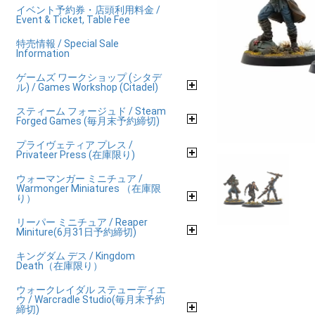
イベント予約券・店頭利用料金 /
Event & Ticket, Table Fee
特売情報 / Special Sale
Information
ゲームズ ワークショップ (シタデ
ル) / Games Workshop (Citadel)
スティーム フォージュド / Steam
Forged Games (毎月末予約締切)
プライヴェティア プレス /
Privateer Press (在庫限り)
ウォーマンガー ミニチュア /
Warmonger Miniatures （在庫限
り）
リーパー ミニチュア / Reaper
Miniture(6月31日予約締切)
キングダム デス / Kingdom
Death（在庫限り）
ウォークレイダル ステューディエ
ウ / Warcradle Studio(毎月末予約
締切)