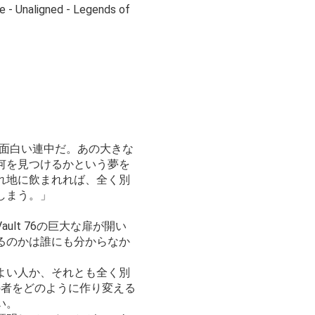
e - Unaligned - Legends of
のは面白い連中だ。あの大きな
何を見つけるかという夢を
れ地に飲まれれば、全く別
しまう。」
Vault 76の巨大な扉が開い
るのかは誰にも分からなか
よい人か、それとも全く別
の者をどのように作り変える
い。