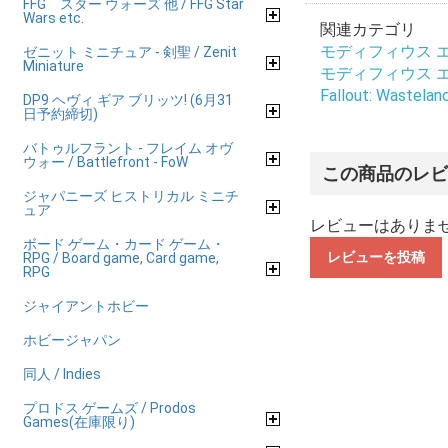
FFG スター ウォーズ 他 / FFG Star
Wars etc.
関連カテゴリ
モディフィウス エンタ
ゼニット ミニチュア - 剣聖 / Zenit
Miniature
モディフィウス エンタ
Fallout: Wastelan
DP9 ヘヴィ ギア ブリッツ! (6月31
日予約締切)
バトゥルフラント - フレイム オヴ
ウォー / Battlefront - FoW
この商品のレ
ジャパニーズ ヒストリカル ミニチ
ュア
レビューはありま
ボード ゲーム・カード ゲーム・
レビューを投稿
RPG / Board game, Card game,
RPG
ジャイアントホビー
ホビージャパン
同人 / Indies
プロドス ゲームズ / Prodos
Games(在庫限り)