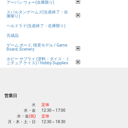
アーバン ウォー(在庫限り)
スパルタンゲームズ(生産終了・在
庫限り)
ヘルドラド(生産終了・在庫限り)
完成品
ゲーム ボード, 情景モデル / Game
Board, Scenery
ホビー サプライ (塗料・ダイス・ミ
ニチュア ケイス) / Hobby Supplies
営業日
火
定休
水・金
12:30～17:00
水・金
(祝)
定休
月・木・土・日
12:30～18:30