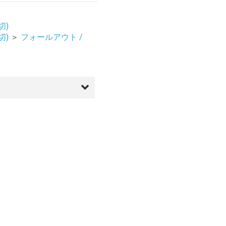
切)
切)
＞
フォールアウト /