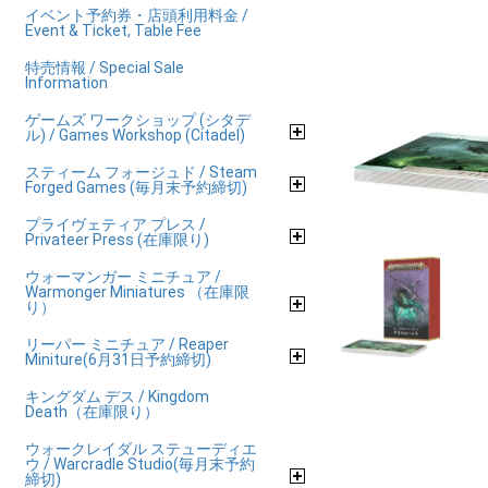
イベント予約券・店頭利用料金 /
Event & Ticket, Table Fee
特売情報 / Special Sale
Information
ゲームズ ワークショップ (シタデ
ル) / Games Workshop (Citadel)
スティーム フォージュド / Steam
Forged Games (毎月末予約締切)
プライヴェティア プレス /
Privateer Press (在庫限り)
ウォーマンガー ミニチュア /
Warmonger Miniatures （在庫限
り）
リーパー ミニチュア / Reaper
Miniture(6月31日予約締切)
キングダム デス / Kingdom
Death（在庫限り）
ウォークレイダル ステューディエ
ウ / Warcradle Studio(毎月末予約
締切)