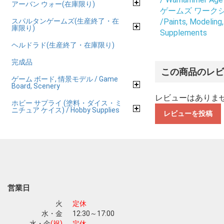
アーバン ウォー(在庫限り)
ゲームズ ワークショップ
スパルタンゲームズ(生産終了・在
/Paints, Modeling
庫限り)
Supplements
ヘルドラド(生産終了・在庫限り)
完成品
この商品のレ
ゲーム ボード, 情景モデル / Game
Board, Scenery
レビューはありま
ホビー サプライ (塗料・ダイス・ミ
ニチュア ケイス) / Hobby Supplies
レビューを投稿
営業日
火
定休
水・金
12:30～17:00
水・金
(祝)
定休