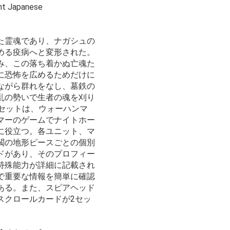
unt Japanese
た霊魂であり、ナガシュの
める疫病へと変形された。
み、この落ち着かぬ亡魂た
に恐怖を広めるためだけに
ながら群れをなし、墓鉄の
乱の勢いで生者の魂を刈り
ドセットは、ウォーハンマ
マーのゲームでナイトホー
に役立つ。各ユニット、マ
閥の地形ピースごとの個別
ドがあり、そのプロフィー
特殊能力が詳細に記載され
で重要な情報を簡単に確認
ある。また、スピアヘッド
スクロールカードが2セッ