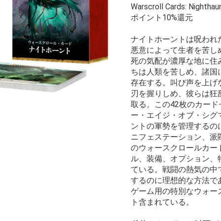
Warscroll Cards: Nightha
ポイント10%還元
ナイトホーントは呪われ
悪意によって生者を苦し
死の気配が濃厚な地に住
ちは人類を苦しめ、諸国
存在する。叫び声を上げ
刃を握りしめ、彼らは狂
取る。この42枚のカー
ー・エイジ・オブ・シグ
ントの軍勢を管理するの
ニフェステーション、派
のウォースクロールカー
ル、装備、オプション、
ている。戦闘の熱気の中
するのに理想的な方法で
ゲーム用の特別なウォー
ト含まれている。