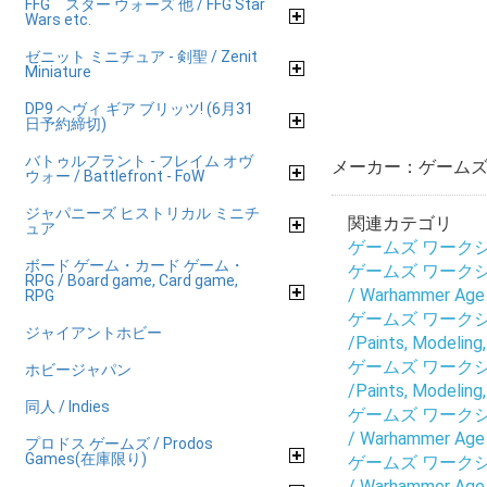
FFG スター ウォーズ 他 / FFG Star
Wars etc.
ゼニット ミニチュア - 剣聖 / Zenit
Miniature
DP9 ヘヴィ ギア ブリッツ! (6月31
日予約締切)
バトゥルフラント - フレイム オヴ
メーカー：ゲームズ 
ウォー / Battlefront - FoW
ジャパニーズ ヒストリカル ミニチ
関連カテゴリ
ュア
ゲームズ ワークショップ
ボード ゲーム・カード ゲーム・
ゲームズ ワークショップ
RPG / Board game, Card game,
/ Warhammer Age 
RPG
ゲームズ ワークショップ
ジャイアントホビー
/Paints, Modeling
ゲームズ ワークショップ
ホビージャパン
/Paints, Modeling
同人 / Indies
ゲームズ ワークショップ
/ Warhammer Age 
プロドス ゲームズ / Prodos
Games(在庫限り)
ゲームズ ワークショップ
/ Warhammer Age 