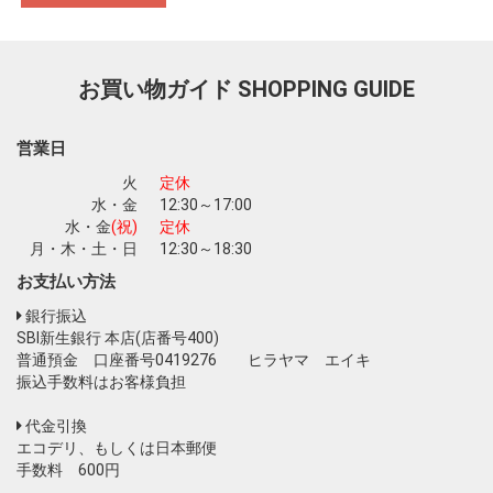
お買い物を続ける
カートへ進む
お買い物ガイド
SHOPPING GUIDE
営業日
火
定休
水・金
12:30～17:00
水・金
(祝)
定休
月・木・土・日
12:30～18:30
お支払い方法
銀行振込
SBI新生銀行 本店(店番号400)
普通預金 口座番号0419276 ヒラヤマ エイキ
振込手数料はお客様負担
代金引換
エコデリ、もしくは日本郵便
手数料 600円