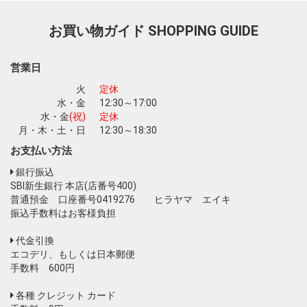
お買い物ガイド
SHOPPING GUIDE
お買い物を続ける
カートへ進む
営業日
火
定休
水・金
12:30～17:00
水・金
(祝)
定休
月・木・土・日
12:30～18:30
お支払い方法
銀行振込
SBI新生銀行 本店(店番号400)
普通預金 口座番号0419276 ヒラヤマ エイキ
振込手数料はお客様負担
代金引換
エコデリ、もしくは日本郵便
手数料 600円
各種 クレジット カード