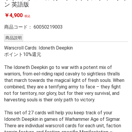
ン 英語版
￥4,900
税込
商品コード：
60050219003
商品説明
Warscroll Cards: Idoneth Deepkin
ポイント10%還元
The Idoneth Deepkin go to war with a potent mix of
warriors, from eel-riding rapid cavalry to sightless thralls
that march towards the magical light of fresh souls. When
combined, they are a terrifying army to face – they fight
not for territory, nor glory, but for their very survival, and
harvesting souls is their only path to victory.
This set of 27 cards will help you keep track of your
Idoneth Deepkin in games of Warhammer Age of Sigmar.
There are individual warscroll cards for each unit, faction