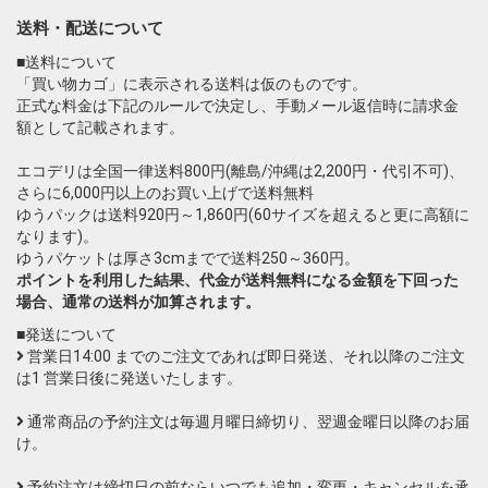
送料・配送について
■送料について
「買い物カゴ」に表示される送料は仮のものです。
正式な料金は下記のルールで決定し、手動メール返信時に請求金
額として記載されます。
エコデリは全国一律送料800円(離島/沖縄は2,200円・代引不可)、
さらに6,000円以上のお買い上げで送料無料
ゆうパックは送料920円～1,860円(60サイズを超えると更に高額に
なります)。
ゆうパケットは厚さ3cmまでで送料250～360円。
ポイントを利用した結果、代金が送料無料になる金額を下回った
場合、通常の送料が加算されます。
■発送について
営業日14:00 までのご注文であれば即日発送、それ以降のご注文
は1 営業日後に発送いたします。
通常商品の予約注文は毎週月曜日締切り、翌週金曜日以降のお届
け。
予約注文は締切日の前ならいつでも追加・変更・キャンセルを承