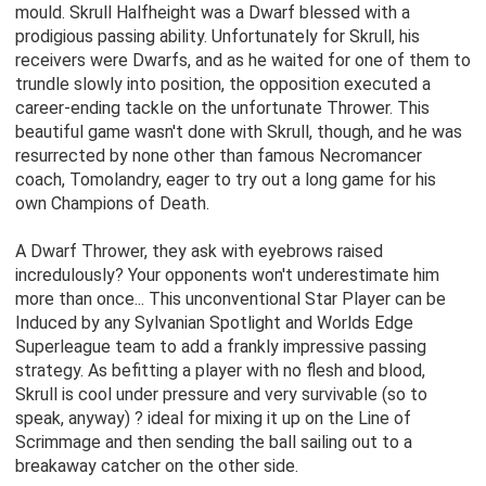
mould. Skrull Halfheight was a Dwarf blessed with a
prodigious passing ability. Unfortunately for Skrull, his
receivers were Dwarfs, and as he waited for one of them to
trundle slowly into position, the opposition executed a
career-ending tackle on the unfortunate Thrower. This
beautiful game wasn't done with Skrull, though, and he was
resurrected by none other than famous Necromancer
coach, Tomolandry, eager to try out a long game for his
own Champions of Death.
A Dwarf Thrower, they ask with eyebrows raised
incredulously? Your opponents won't underestimate him
more than once... This unconventional Star Player can be
Induced by any Sylvanian Spotlight and Worlds Edge
Superleague team to add a frankly impressive passing
strategy. As befitting a player with no flesh and blood,
Skrull is cool under pressure and very survivable (so to
speak, anyway) ? ideal for mixing it up on the Line of
Scrimmage and then sending the ball sailing out to a
breakaway catcher on the other side.