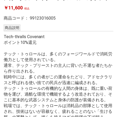
￥11,600
税込
商品コード：
99123016005
商品説明
Tech-thralls Covenant
ポイント10%還元
テック・トゥロールは、多くのフォージワールドで消耗労
働力として使用されている。
通常、テック・プリーストの主人に背いた不運な者たちか
ら作り出される。
戦時中には、多くの者がこの運命をたどり、アドセクラリ
スと呼ばれる使い捨ての民兵が迅速に編成される。
テック・トゥロールの有機的な人間の身体は、既に重い荷
物を運び、過酷な環境で機能するよう改造されており、そ
こに基本的な武器システムと身体の防護が装備される。
戦場では、テック・トゥロールは消耗品の部隊として使用
され、技術はないが容赦なく、疲れることのない「生ける