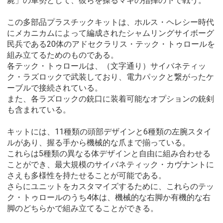
屍」の軍勢として、彼らを操るマギの指揮の下で戦う。
この多部品プラスチックキットは、ホルス・ヘレシー時代
にメカニカムによって編成されたシャムリングサイボーグ
民兵である20体のアドセクラリス・テック・トゥロールを
組み立てるためのものである。
各テック・トゥロールは、（文字通り）サイバネティッ
ク・ラズロックで武装しており、電力パックと繋がったケ
ーブルで接続されている。
また、各ラズロックの銃口に装着可能なオプションの銃剣
も含まれている。
キットには、11種類の頭部デザインと6種類の左腕スタイ
ルがあり、握る手から機械的な爪まで揃っている。
これらは5種類の異なる体デザインと自由に組み合わせる
ことができ、最大規模のサイバネティック・カヴナントに
さえも多様性を持たせることが可能である。
さらにユニットをカスタマイズするために、これらのテッ
ク・トゥロールのうち4体は、機械的な右脚か有機的な右
脚のどちらかで組み立てることができる。