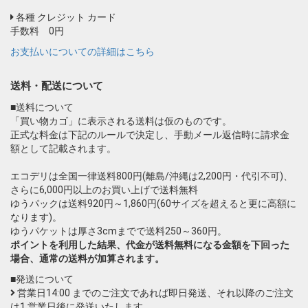
各種 クレジット カード
手数料 0円
お支払いについての詳細はこちら
送料・配送について
■送料について
「買い物カゴ」に表示される送料は仮のものです。
正式な料金は下記のルールで決定し、手動メール返信時に請求金
額として記載されます。
エコデリは全国一律送料800円(離島/沖縄は2,200円・代引不可)、
さらに6,000円以上のお買い上げで送料無料
ゆうパックは送料920円～1,860円(60サイズを超えると更に高額に
なります)。
ゆうパケットは厚さ3cmまでで送料250～360円。
ポイントを利用した結果、代金が送料無料になる金額を下回った
場合、通常の送料が加算されます。
■発送について
営業日14:00 までのご注文であれば即日発送、それ以降のご注文
は1 営業日後に発送いたします。