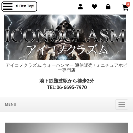
0
アイコノクラズム:ウォーハンマー 通信販売 / ミニチュアホビ
ー専門店
地下鉄難波駅から徒歩2分
TEL:06-6695-7970
MENU
Togg
navig