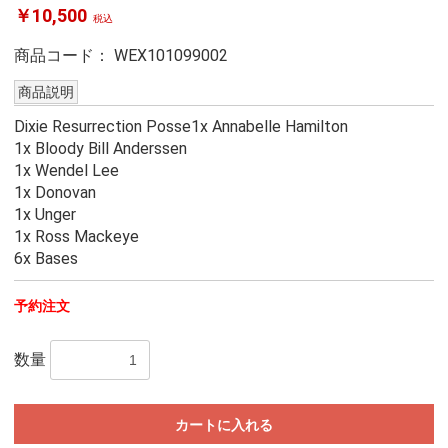
￥10,500
税込
商品コード：
WEX101099002
商品説明
Dixie Resurrection Posse1x Annabelle Hamilton
1x Bloody Bill Anderssen
1x Wendel Lee
1x Donovan
1x Unger
1x Ross Mackeye
6x Bases
予約注文
数量
カートに入れる