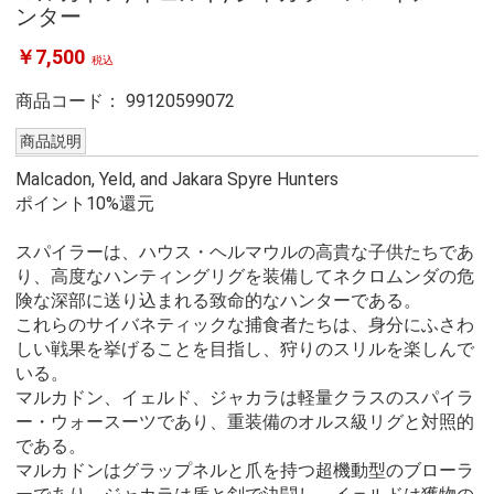
ンター
￥7,500
税込
商品コード：
99120599072
商品説明
Malcadon, Yeld, and Jakara Spyre Hunters
ポイント10%還元
スパイラーは、ハウス・ヘルマウルの高貴な子供たちであ
り、高度なハンティングリグを装備してネクロムンダの危
険な深部に送り込まれる致命的なハンターである。
これらのサイバネティックな捕食者たちは、身分にふさわ
しい戦果を挙げることを目指し、狩りのスリルを楽しんで
いる。
マルカドン、イェルド、ジャカラは軽量クラスのスパイラ
ー・ウォースーツであり、重装備のオルス級リグと対照的
である。
マルカドンはグラップネルと爪を持つ超機動型のブローラ