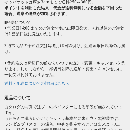
ゆうパケットは厚さ3cmまでで送料250～360円。
ポイントを利用した結果、代金が送料無料になる金額を下回った
場合、通常の送料が加算されます。
■発送について
営業日14:00 までのご注文であれば即日発送、それ以降のご注文
は1 営業日後に発送いたします。
通常商品の予約注文は毎週月曜日締切り、翌週金曜日以降のお届
け。
予約注文は締切日の前ならいつでも追加・変更・キャンセルを承
ります。しかしながら、締切日以降の追加・変更・キャンセルは
一切受け付けておりません。
送料・配送についての詳細はこちら
返品について
カタログの写真ではプロのペインターによる塗装が施されていま
すが、
もちろんご購入いただくキットは基本的に未組立・無塗装です。
ランダムブリスターの場合、中身を指定することは出来ません。
また、発送中の事故や商品開封後の破損については保証できませ