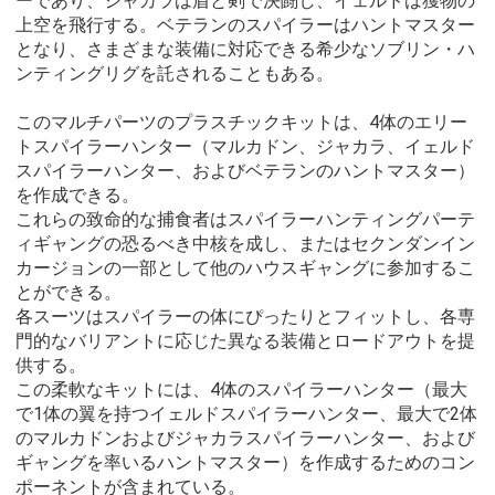
ーであり、ジャカラは盾と剣で決闘し、イェルドは獲物の
上空を飛行する。ベテランのスパイラーはハントマスター
となり、さまざまな装備に対応できる希少なソブリン・ハ
ンティングリグを託されることもある。
このマルチパーツのプラスチックキットは、4体のエリー
トスパイラーハンター（マルカドン、ジャカラ、イェルド
スパイラーハンター、およびベテランのハントマスター）
を作成できる。
これらの致命的な捕食者はスパイラーハンティングパーテ
ィギャングの恐るべき中核を成し、またはセクンダンイン
カージョンの一部として他のハウスギャングに参加するこ
とができる。
各スーツはスパイラーの体にぴったりとフィットし、各専
門的なバリアントに応じた異なる装備とロードアウトを提
供する。
この柔軟なキットには、4体のスパイラーハンター（最大
で1体の翼を持つイェルドスパイラーハンター、最大で2体
のマルカドンおよびジャカラスパイラーハンター、および
ギャングを率いるハントマスター）を作成するためのコン
ポーネントが含まれている。