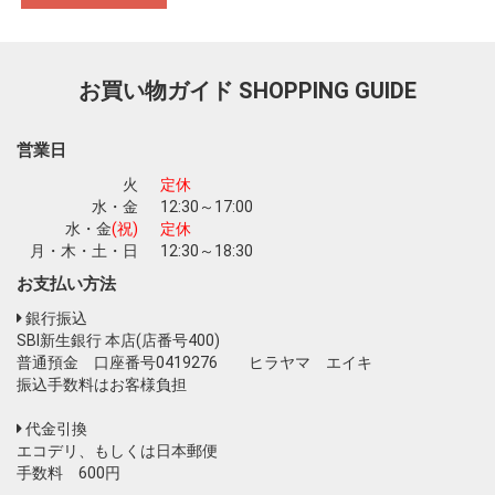
お買い物を続ける
カートへ進む
お買い物ガイド
SHOPPING GUIDE
営業日
火
定休
水・金
12:30～17:00
水・金
(祝)
定休
月・木・土・日
12:30～18:30
お支払い方法
銀行振込
SBI新生銀行 本店(店番号400)
普通預金 口座番号0419276 ヒラヤマ エイキ
振込手数料はお客様負担
代金引換
エコデリ、もしくは日本郵便
手数料 600円