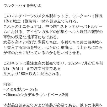
ウルク＝ハイを率いよ
このマルチパーツのメタル製キットは、ウルク＝ハイ隊長
1体と戦士（旗装備）1体を組み立てられる。
これらのミニチュアは、中つ国™ ストラテジーバトルゲー
ムにおける、アイゼンガルドの招集やヘルム峡谷の襲撃の
軍勢の残忍な指揮官たちである。
武器を高々と掲げた隊長たちは、歩兵たちと共に白兵戦へ
と突入する準備を整え、はためく軍旗は、兵士たちに自ら
が何のために戦っているのかを思い出させる。
このキットは受注生産の販売であり、2026年 7月27日午前
8時（GMT） まで注文可能である
注文より180日以内に配送される。
内容：
–メタル製パーツ2個
–25mmのシタデルラウンドベース2個
本製品は組み立ておよび塗装が必要である。以下の使用を