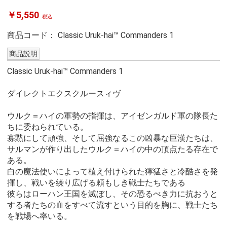
￥5,550
税込
商品コード：
Classic Uruk-hai™ Commanders 1
商品説明
Classic Uruk-hai™ Commanders 1
ダイレクトエクスクルースィヴ
ウルク＝ハイの軍勢の指揮は、アイゼンガルド軍の隊長た
ちに委ねられている。
寡黙にして頑強、そして屈強なるこの凶暴な巨漢たちは、
サルマンが作り出したウルク＝ハイの中の頂点たる存在で
ある。
白の魔法使いによって植え付けられた獰猛さと冷酷さを発
揮し、戦いを繰り広げる頼もしき戦士たちである
彼らはローハン王国を滅ぼし、その恐るべき力に抗おうと
する者たちの血をすべて流すという目的を胸に、戦士たち
を戦場へ率いる。