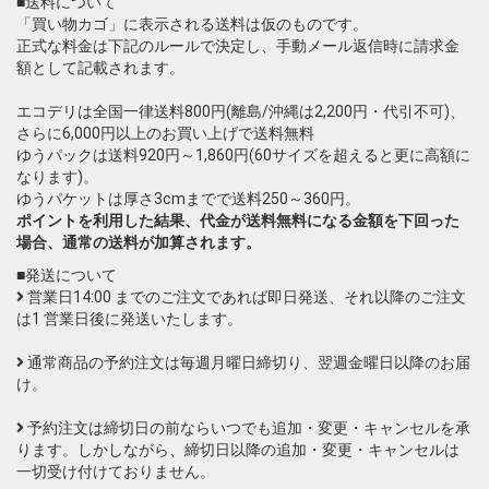
■送料について
「買い物カゴ」に表示される送料は仮のものです。
正式な料金は下記のルールで決定し、手動メール返信時に請求金
額として記載されます。
エコデリは全国一律送料800円(離島/沖縄は2,200円・代引不可)、
さらに6,000円以上のお買い上げで送料無料
ゆうパックは送料920円～1,860円(60サイズを超えると更に高額に
なります)。
ゆうパケットは厚さ3cmまでで送料250～360円。
ポイントを利用した結果、代金が送料無料になる金額を下回った
場合、通常の送料が加算されます。
■発送について
営業日14:00 までのご注文であれば即日発送、それ以降のご注文
は1 営業日後に発送いたします。
通常商品の予約注文は毎週月曜日締切り、翌週金曜日以降のお届
け。
予約注文は締切日の前ならいつでも追加・変更・キャンセルを承
ります。しかしながら、締切日以降の追加・変更・キャンセルは
一切受け付けておりません。