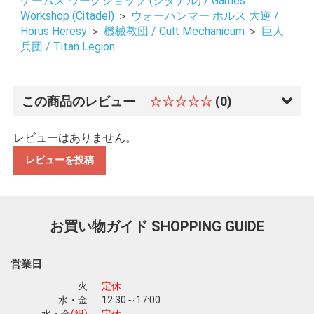
ゲームズ ワークショップ (シタデル) / Games
Workshop (Citadel)
＞
ウォーハンマー ホルス 大逆 /
Horus Heresy
＞
機械教団 / Cult Mechanicum
＞
巨人
兵団 / Titan Legion
この商品のレビュー
☆☆☆☆☆
(0)
お買い物を続ける
カートへ進む
レビューはありません。
レビューを投稿
お買い物ガイド
SHOPPING GUIDE
営業日
火
定休
水・金
12:30～17:00
水・金
(祝)
定休